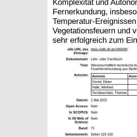
Komplexität und Autonom
Fernerkundung, insbeso
Temperatur-Ereignissen
Vegetationsfeuern und vu
sehr erfolgreich zum Ei
elib-URL des
https://elib.dlr.de/186699/
Eintrags:
Dokumentart:
Lehr- oder Fachbuch
Titel:
Wissenschaftlich-technische As
Feuerfernerkundung aus Berlin
Autoren:
Autoren
Auto
Oertel, Dieter
Halle, Winfried
Terzibaschian, Thomas
Datum:
1 Mai 2022
Open Access:
Nein
In SCOPUS:
Nein
In ISI Web of
Nein
Science:
Band:
71
Seitenbereich:
Seiten 115-150