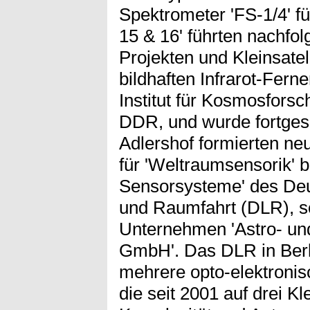
Spektrometer 'FS-1/4' f
15 & 16' führten nachfol
Projekten und Kleinsatel
bildhaften Infrarot-Fer
Institut für Kosmosfors
DDR, und wurde fortgese
Adlershof formierten ne
für 'Weltraumsensorik' 
Sensorsysteme' des Deu
und Raumfahrt (DLR), s
Unternehmen 'Astro- un
GmbH'. Das DLR in Berli
mehrere opto-elektroni
die seit 2001 auf drei Kl