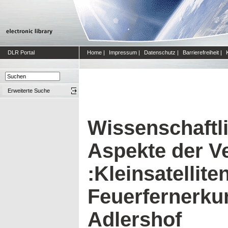
DLR Portal
Home
|
Impressum
|
Datenschutz
|
Barrierefreiheit
|
Erweiterte Suche
Wissenschaftl
Aspekte der 
:Kleinsatelliten
Feuerfernerku
Adlershof