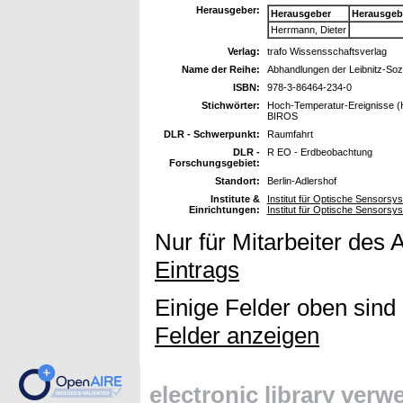
Herausgeber:
Herausgeber
Herausgeb
Herrmann, Dieter
Verlag:
trafo Wissensschaftsverlag
Name der Reihe:
Abhandlungen der Leibnitz-Soz
ISBN:
978-3-86464-234-0
Stichwörter:
Hoch-Temperatur-Ereignisse (HT
BIROS
DLR - Schwerpunkt:
Raumfahrt
DLR -
R EO - Erdbeobachtung
Forschungsgebiet:
Standort:
Berlin-Adlershof
Institute &
Institut für Optische Sensors
Einrichtungen:
Institut für Optische Sensors
Nur für Mitarbeiter des 
Eintrags
Einige Felder oben sind
Felder anzeigen
electronic library ver