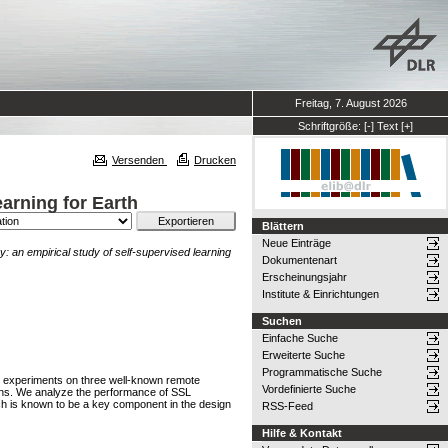
Freitag, 7. August 2026
Schriftgröße:
[-]
Text
[+]
Versenden
Drucken
arning for Earth
Blättern
Neue Einträge
 an empirical study of self-supervised learning
Dokumentenart
Erscheinungsjahr
Institute & Einrichtungen
Suchen
Einfache Suche
Erweiterte Suche
Programmatische Suche
ve experiments on three well-known remote
Vordefinierte Suche
ns. We analyze the performance of SSL
ich is known to be a key component in the design
RSS-Feed
Hilfe & Kontakt