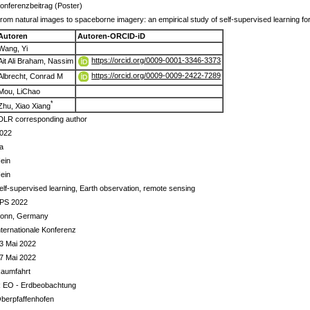
onferenzbeitrag (Poster)
rom natural images to spaceborne imagery: an empirical study of self-supervised learning fo
Autoren
Autoren-ORCID-iD
Wang, Yi
https://orcid.org/0009-0001-3346-3373
Ait Ali Braham, Nassim
https://orcid.org/0009-0009-2422-7289
Albrecht, Conrad M
Mou, LiChao
*
Zhu, Xiao Xiang
DLR corresponding author
022
a
ein
ein
elf-supervised learning, Earth observation, remote sensing
PS 2022
onn, Germany
nternationale Konferenz
3 Mai 2022
7 Mai 2022
aumfahrt
 EO - Erdbeobachtung
berpfaffenhofen