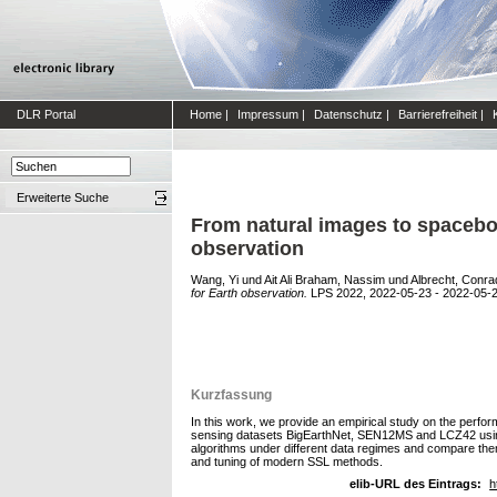
DLR Portal
Home
|
Impressum
|
Datenschutz
|
Barrierefreiheit
|
Erweiterte Suche
From natural images to spacebor
observation
Wang, Yi
und
Ait Ali Braham, Nassim
und
Albrecht, Conr
for Earth observation.
LPS 2022, 2022-05-23 - 2022-05-
Kurzfassung
In this work, we provide an empirical study on the perfo
sensing datasets BigEarthNet, SEN12MS and LCZ42 using
algorithms under different data regimes and compare them
and tuning of modern SSL methods.
elib-URL des Eintrags:
h