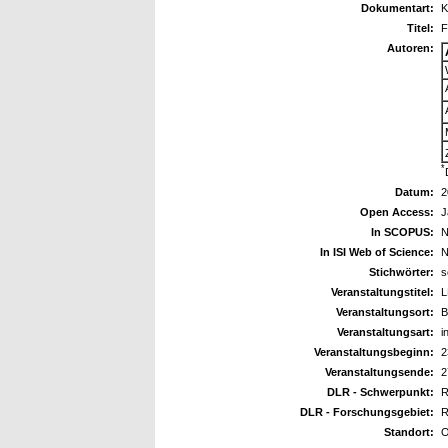
Dokumentart:
K
Titel:
F
Autoren:
*
Datum:
2
Open Access:
J
In SCOPUS:
N
In ISI Web of Science:
N
Stichwörter:
s
Veranstaltungstitel:
L
Veranstaltungsort:
B
Veranstaltungsart:
i
Veranstaltungsbeginn:
2
Veranstaltungsende:
2
DLR - Schwerpunkt:
R
DLR - Forschungsgebiet:
R
Standort:
O