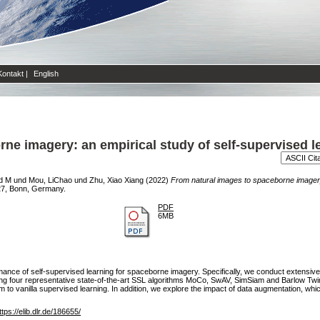
Kontakt
|
English
ne imagery: an empirical study of self-supervised le
ad M
und
Mou, LiChao
und
Zhu, Xiao Xiang
(2022)
From natural images to spaceborne imagery:
27, Bonn, Germany.
PDF
6MB
rmance of self-supervised learning for spaceborne imagery. Specifically, we conduct extensi
 four representative state-of-the-art SSL algorithms MoCo, SwAV, SimSiam and Barlow Twi
 to vanilla supervised learning. In addition, we explore the impact of data augmentation, wh
ttps://elib.dlr.de/186655/