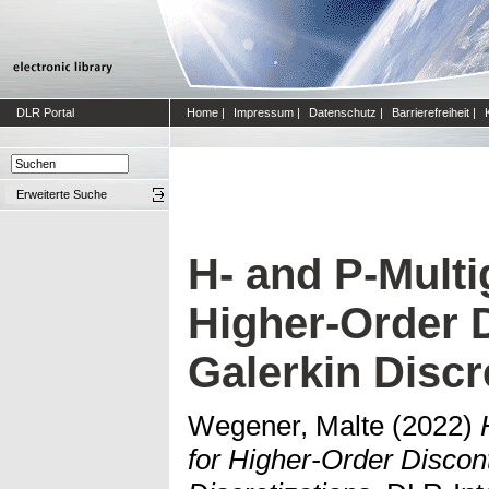
DLR Portal
Home
|
Impressum
|
Datenschutz
|
Barrierefreiheit
|
Erweiterte Suche
H- and P-Multi
Higher-Order 
Galerkin Discr
Wegener, Malte
(2022)
for Higher-Order Discon