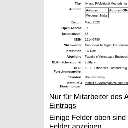
Titel:
H- and P-Multigrid Methods for
Autoren:
Autoren
Autoren-OR
Wegener, Malte
Datum:
März 2022
Open Access:
Ja
Seitenanzahl:
38
ISSN:
1614-7790
Stichwörter:
Non-linear Multigrid, Discontinu
Institution:
TU Delft
Abteilung:
Faculty of Aerospace Engineer
DLR - Schwerpunkt:
Luftfahrt
DLR -
L EV - Effizientes Luftfahrzeug
Forschungsgebiet:
Standort:
Braunschweig
Institute &
Institut für Aerodynamik und 
Einrichtungen:
Nur für Mitarbeiter des 
Eintrags
Einige Felder oben sind
Felder anzeigen