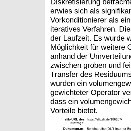
Diskretisierung betracht
erwies sich als signifika
Vorkonditionierer als ei
iteratives Verfahren. Di
der Laufzeit. Es wurde w
Möglichkeit für weitere 
anhand der Umverteilung
zwischen groben und fei
Transfer des Residuums
wurden ein volumengewi
gewichteter Operator ver
dass ein volumengewicht
Vorteile bietet.
elib-URL des
https://elib.dlr.de/186187/
Eintrags:
Dokumentart:
Berichtsreihe (DLR-Interner Ber