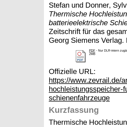
Stefan
und
Donner, Sylv
Thermische Hochleistun
batterieelektrische Sch
Zeitschrift für das ges
Georg Siemens Verlag.
PDF
- Nur DLR-intern zugän
2MB
Offizielle URL:
https://www.zevrail.de/a
hochleistungsspeicher-fu
schienenfahrzeuge
Kurzfassung
Thermische Hochleistung