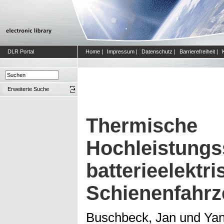
DLR Portal
Home
|
Impressum
|
Datenschutz
|
Barrierefreiheit
|
Erweiterte Suche
Thermische
Hochleistungs
batterieelektr
Schienenfahr
Buschbeck, Jan
und
Yan