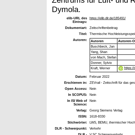
Dymola.
elib-URL des
https://elib.dlr.de/185491/
Eintrags:
Dokumentart:
Zeitschriftenbeitrag
Titel:
Thermische Hochleistungsspeic
Autoren:
Autoren
Autoren-O
Buschbeck, Jan
Yang, Shan
von Mach, Stefan
Donner, Sylvio
https:/
Kraft, Werner
Datum:
Februar 2022
Erschienen in:
ZEVrail - Zeitschrift für das 
Open Access:
Nein
In SCOPUS:
Nein
In ISI Web of
Nein
Science:
Verlag:
Georg Siemens Verlag
ISSN:
1618-8330
Stichwörter:
LWS, BEMU, thermischer Hochl
DLR - Schwerpunkt:
Verkehr
DLR -
V SC Schienenverkehr