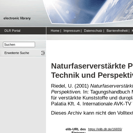
DLR Portal
Home
|
Impressum
|
Datenschutz
|
Barrierefreiheit
|
Erweiterte Suche
Naturfaserverstärkte 
Technik und Perspekt
Riedel, U.
(2001)
Naturfaserverstärk
Perspektiven.
In: Tagungshandbuch M
für verstärkte Kunststoffe und duro
Palatia Kft. 4. Internationale AVK-T
Dieses Archiv kann nicht den Volltext
elib-URL des
https://elib.dlr.de/16655/
Eintrags: