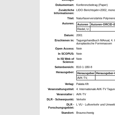
Dokumentart:
Konferenzbeitrag (Paper)
Zusätzliche
LIDO-Berichtsjahr=2002, mono
Informationen:
Titel:
Naturfaserverstärkte Polymere
Autoren:
Autoren
Autoren-ORCID-i
Riedel, U.
Datum:
2001
Erschienen in:
Tagungshandbuch MAnual, 4. In
duroplastische Formmassen
Open Access:
Nein
In SCOPUS:
Nein
In ISI Web of
Nein
Science:
Seitenbereich:
B10-1-1B0-8
Herausgeber:
Herausgeber
Herausgeber-
AVK-TV,
Verlag:
Palatia Kft
Veranstaltungstitel:
4. Internationale AVK-TV Tagu
Veranstalter :
AVK-TV
DLR - Schwerpunkt:
Verkehr
DLR -
L VU - Luftverkehr und Umwelt
Forschungsgebiet:
Standort:
Braunschweig