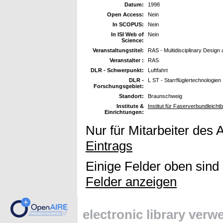
Datum:
1998
Open Access:
Nein
In SCOPUS:
Nein
In ISI Web of
Nein
Science:
Veranstaltungstitel:
RAS - Multidisciplinary Design
Veranstalter :
RAS
DLR - Schwerpunkt:
Luftfahrt
DLR -
L ST - Starrflüglertechnologien
Forschungsgebiet:
Standort:
Braunschweig
Institute &
Institut für Faserverbundleicht
Einrichtungen:
Nur für Mitarbeiter des 
Eintrags
Einige Felder oben sind
Felder anzeigen
electronic library ver