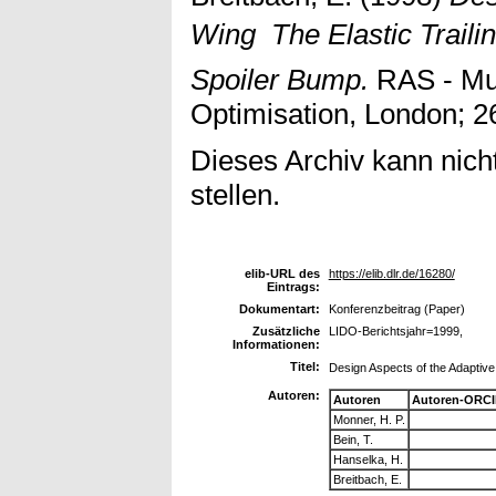
Wing  The Elastic Trail
Spoiler Bump.
RAS - Mul
Optimisation, London; 2
Dieses Archiv kann nicht
stellen.
elib-URL des
https://elib.dlr.de/16280/
Eintrags:
Dokumentart:
Konferenzbeitrag (Paper)
Zusätzliche
LIDO-Berichtsjahr=1999,
Informationen:
Titel:
Design Aspects of the Adaptive 
Autoren:
Autoren
Autoren-ORCI
Monner, H. P.
Bein, T.
Hanselka, H.
Breitbach, E.