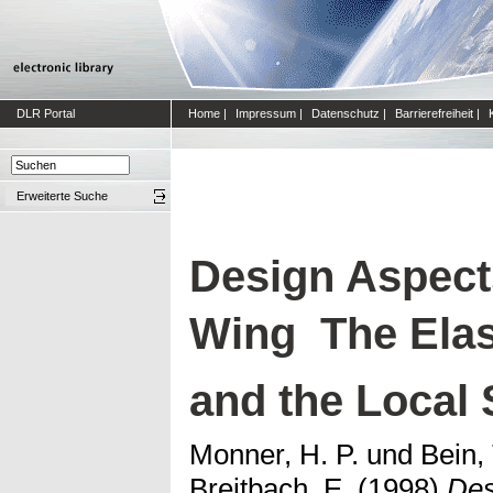
DLR Portal
Home
|
Impressum
|
Datenschutz
|
Barrierefreiheit
|
Erweiterte Suche
Design Aspects
Wing  The Elas
and the Local
Monner, H. P.
und
Bein, 
Breitbach, E.
(1998)
Des