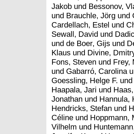
Jakob
und
Bessonov, Vl
und
Brauchle, Jörg
und
Cardellach, Estel
und
Ch
Sewall, David
und
Dadic
und
de Boer, Gijs
und
D
Klaus
und
Divine, Dmitr
Fons, Steven
und
Frey,
und
Gabarró, Carolina
u
Goessling, Helge F.
un
Haapala, Jari
und
Haas,
Jonathan
und
Hannula, 
Hendricks, Stefan
und
H
Céline
und
Hoppmann, 
Vilhelm
und
Huntemann