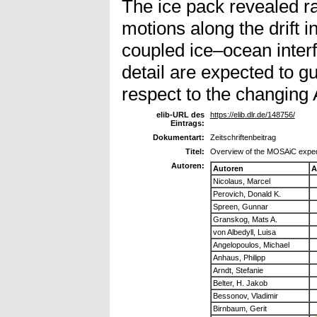
The ice pack revealed r
motions along the drift 
coupled ice–ocean inter
detail are expected to 
respect to the changing A
elib-URL des
https://elib.dlr.de/148756/
Eintrags:
Dokumentart:
Zeitschriftenbeitrag
Titel:
Overview of the MOSAiC expedi
Autoren:
Autoren
A
Nicolaus, Marcel
Perovich, Donald K.
Spreen, Gunnar
Granskog, Mats A.
von Albedyll, Luisa
Angelopoulos, Michael
Anhaus, Philipp
Arndt, Stefanie
Belter, H. Jakob
Bessonov, Vladimir
Birnbaum, Gerit