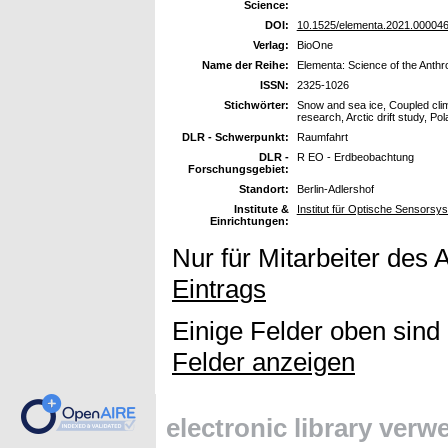
Science:
DOI:
10.1525/elementa.2021.00004
Verlag:
BioOne
Name der Reihe:
Elementa: Science of the Anth
ISSN:
2325-1026
Stichwörter:
Snow and sea ice, Coupled clim
research, Arctic drift study, 
DLR - Schwerpunkt:
Raumfahrt
DLR -
R EO - Erdbeobachtung
Forschungsgebiet:
Standort:
Berlin-Adlershof
Institute &
Institut für Optische Sensors
Einrichtungen:
Nur für Mitarbeiter des 
Eintrags
Einige Felder oben sind
Felder anzeigen
electronic library ver