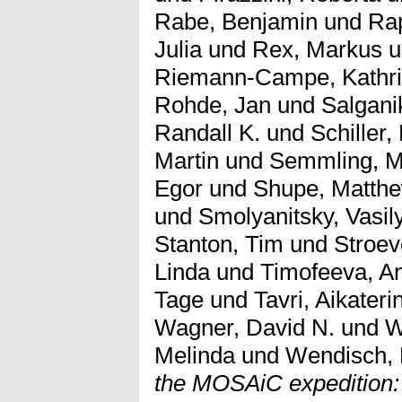
Rabe, Benjamin
und
Rap
Julia
und
Rex, Markus
u
Riemann-Campe, Kathr
Rohde, Jan
und
Salgani
Randall K.
und
Schiller,
Martin
und
Semmling, M
Egor
und
Shupe, Matthe
und
Smolyanitsky, Vasil
Stanton, Tim
und
Stroev
Linda
und
Timofeeva, A
Tage
und
Tavri, Aikaterin
Wagner, David N.
und
W
Melinda
und
Wendisch, 
the MOSAiC expedition: