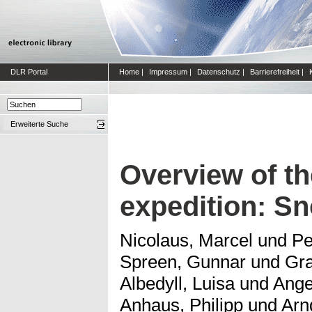
DLR Portal
Home
|
Impressum
|
Datenschutz
|
Barrierefreiheit
|
Erweiterte Suche
Overview of t
expedition: Sn
Nicolaus, Marcel
und
Pe
Spreen, Gunnar
und
Gra
Albedyll, Luisa
und
Ange
Anhaus, Philipp
und
Arn