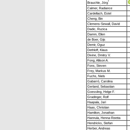
*
Brauchle, Jörg
Calmer, Radiance
Cardellach, Estel
Cheng, Bin
Clemens-Sewall, David
Dadic, Ruzica
Damm, Ellen
de Boer, Gijs
Demir, Oguz
Dethloff, Klaus
Divine, Dmitry V.
Fong, Allison A.
Fons, Steven
Frey, Markus M.
Fuchs, Niels
Gabarró, Carolina
Gerland, Sebastian
Goessling, Helge F.
Gradinger, Rolf
Haapala, Jari
Haas, Christian
Hamilton, Jonathan
Hannula, Henna-Reetta
Hendricks, Stefan
Herber, Andreas