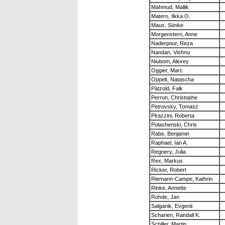
Mahmud, Mallik
Matero, Ilkka O.
Maus, Sönke
Morgenstern, Anne
Naderpour, Reza
Nandan, Vishnu
Niubom, Alexey
Oggier, Marc
Oppelt, Natascha
Pätzold, Falk
Perron, Christophe
Petrovsky, Tomasz
Pirazzini, Roberta
Polashenski, Chris
Rabe, Benjamin
Raphael, Ian A.
Regnery, Julia
Rex, Markus
Ricker, Robert
Riemann-Campe, Kathrin
Rinke, Annette
Rohde, Jan
Salganik, Evgenii
Scharien, Randall K.
Schiller, Martin