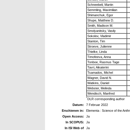
Schneebeli, Martin
Semmling, Maximilian
Shimanchuk, Egor
Shupe, Matthew D.
Smith, Madison M.
Smolyanitsky, Vasily
Sokolov, Vladimir
Stanton, Tim
Stroeve, Julienne
Thielke, Linda
Timofeeva, Anna
Tonboe, Rasmus Tage
Tavri, Aikaterini
Tsamados, Michel
Wagner, David N.
Watkins, Daniel
Webster, Melinda
Wendisch, Manfred
*
DLR corresponding author
Datum:
7 Februar 2022
Erschienen in:
Elementa : Science of the Ant
Open Access:
Ja
In SCOPUS:
Ja
In ISI Web of
Ja