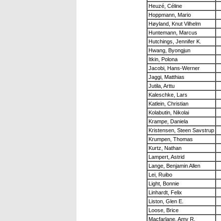
Heuzé, Céline
Hoppmann, Mario
Høyland, Knut Vilhelm
Huntemann, Marcus
Hutchings, Jennifer K.
Hwang, Byongjun
Itkin, Polona
Jacobi, Hans-Werner
Jaggi, Matthias
Jutila, Arttu
Kaleschke, Lars
Katlein, Christian
Kolabutin, Nikolai
Krampe, Daniela
Kristensen, Steen Savstrup
Krumpen, Thomas
Kurtz, Nathan
Lampert, Astrid
Lange, Benjamin Allen
Lei, Ruibo
Light, Bonnie
Linhardt, Felix
Liston, Glen E.
Loose, Brice
Macfarlane, Amy R.