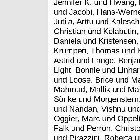
Jennifer K.
und
Hwang, 
und
Jacobi, Hans-Wern
Jutila, Arttu
und
Kalesch
Christian
und
Kolabutin,
Daniela
und
Kristensen,
Krumpen, Thomas
und
Astrid
und
Lange, Benja
Light, Bonnie
und
Linhar
und
Loose, Brice
und
Ma
Mahmud, Mallik
und
Mat
Sönke
und
Morgenstern
und
Nandan, Vishnu
un
Oggier, Marc
und
Oppel
Falk
und
Perron, Christ
und
Pirazzini, Roberta
u