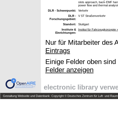
slots approach, back-EMF harmo
power flow and thermal analysi
DLR - Schwerpunkt:
Verkehr
DLR -
V ST Straßenverkehr
Forschungsgebiet:
Standort:
Stuttgart
Institute &
Institut für Fahrzeugkonzepte
Einrichtungen:
Nur für Mitarbeiter des 
Eintrags
Einige Felder oben sind
Felder anzeigen
electronic library ver
Gestaltung Webseite und Datenbank: Copyright © Deutsches Zentrum für Luft- und Raumfa