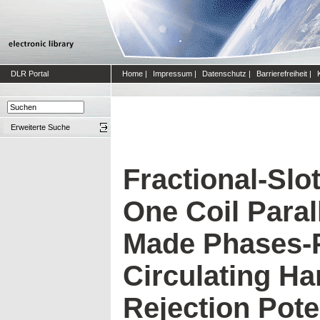
DLR Portal
Home
|
Impressum
|
Datenschutz
|
Barrierefreiheit
|
Erweiterte Suche
Fractional-Sl
One Coil Paral
Made Phases-P
Circulating H
Rejection Pote