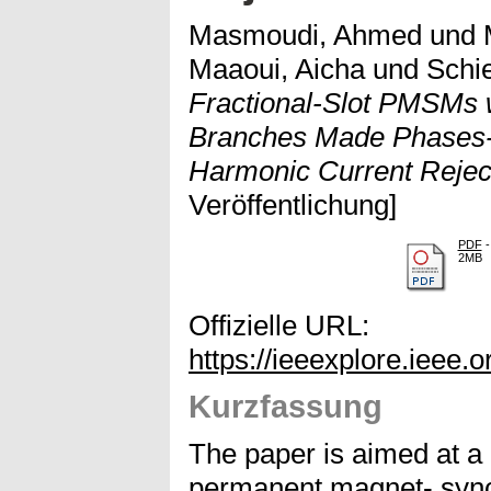
Masmoudi, Ahmed
und
Maaoui, Aicha
und
Schie
Fractional-Slot PMSMs w
Branches Made Phases-P
Harmonic Current Reject
Veröffentlichung]
PDF
-
2MB
Offizielle URL:
https://ieeexplore.ieee
Kurzfassung
The paper is aimed at a c
permanent magnet- syn