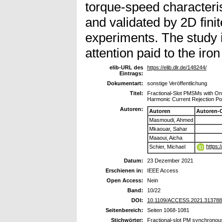
torque-speed characterist
and validated by 2D fini
experiments. The study 
attention paid to the iro
elib-URL des
https://elib.dlr.de/148244/
Eintrags:
Dokumentart:
sonstige Veröffentlichung
Titel:
Fractional-Slot PMSMs with One
Harmonic Current Rejection Pot
Autoren:
Autoren
Autoren-
Masmoudi, Ahmed
Mkaouar, Sahar
Maaoui, Aicha
https:
Schier, Michael
Datum:
23 Dezember 2021
Erschienen in:
IEEE Access
Open Access:
Nein
Band:
10/22
DOI:
10.1109/ACCESS.2021.313788
Seitenbereich:
Seiten 1068-1081
Stichwörter:
Fractional-slot PM synchronous