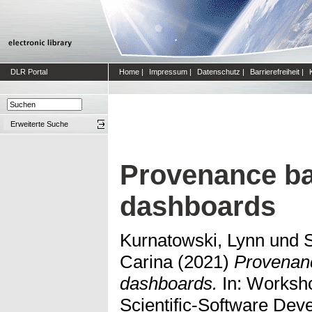
DLR Portal
Home
|
Impressum
|
Datenschutz
|
Barrierefreiheit
|
Erweiterte Suche
Provenance ba
dashboards
Kurnatowski, Lynn
und
S
Carina
(2021)
Provenan
dashboards.
In: Worksho
Scientific-Software Dev