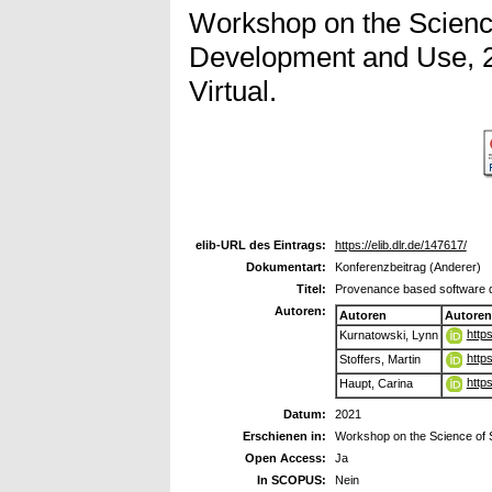
Workshop on the Science
Development and Use, 2
Virtual.
elib-URL des Eintrags:
https://elib.dlr.de/147617/
Dokumentart:
Konferenzbeitrag (Anderer)
Titel:
Provenance based software 
Autoren:
Autoren
Autoren
http
Kurnatowski, Lynn
http
Stoffers, Martin
http
Haupt, Carina
Datum:
2021
Erschienen in:
Workshop on the Science of 
Open Access:
Ja
In SCOPUS:
Nein