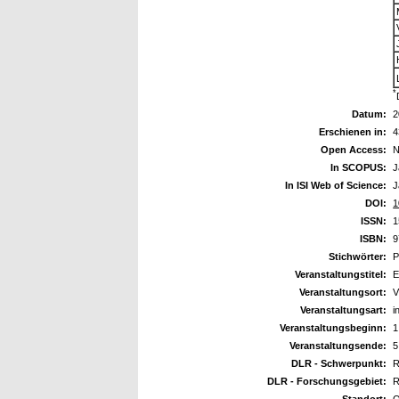
*
Datum:
2
Erschienen in:
4
Open Access:
N
In SCOPUS:
J
In ISI Web of Science:
J
DOI:
1
ISSN:
1
ISBN:
9
Stichwörter:
P
Veranstaltungstitel:
E
Veranstaltungsort:
V
Veranstaltungsart:
i
Veranstaltungsbeginn:
1
Veranstaltungsende:
5
DLR - Schwerpunkt:
R
DLR - Forschungsgebiet:
R
Standort:
O