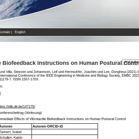
Kontakt
|
English
le Biofeedback Instructions on Human Postural Contr
und
Villa, Steeven
und
Johannsen, Leif
und
Hermsdrfer, Joachim
und
Lee, Dongheui
(2021)
I
International Conference of the IEEE Engineering in Medicine and Biology Society, EMBC 202
11179-7. ISSN 1557-170X.
en.
/
ttps://elib.dlr.de/147175/
onferenzbeitrag (Vorlesung)
mmediate Effects of Vibrotactile Biofeedback Instructions on Human Postural Control
Autoren
Autoren-ORCID-iD
Tannert, Isabel
Schulleri, Katrin