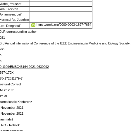
Michel, Youssef
Villa, Steeven
Johannsen, Leif
Hermsdrfer, Joachim
https://orcid.org/0000-0003-1897-7664
*
Lee, Dongheui
DLR corresponding author
021
3rd Annual International Conference of the IEEE Engineering in Medicine and Biology Societ
ein
a
a
0.1109/EMBC46164.2021.9630992
557-170X
78-172811179-7
ostural Control
MBC 2021
irtual
nternationale Konferenz
 November 2021
 November 2021
aumfahrt
 RO - Robotik
berpfaffenhofen