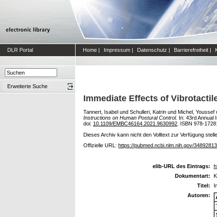
DLR Portal
Home
|
Impressum
|
Datenschutz
|
Barrierefreiheit
|
Erweiterte Suche
Immediate Effects of Vibrotacti
Tannert, Isabel
und
Schulleri, Katrin
und
Michel, Youssef
Instructions on Human Postural Control.
In: 43rd Annual 
doi:
10.1109/EMBC46164.2021.9630992
. ISBN 978-1728
Dieses Archiv kann nicht den Volltext zur Verfügung stell
Offizielle URL:
https://pubmed.ncbi.nlm.nih.gov/34892813
elib-URL des Eintrags:
h
Dokumentart:
K
Titel:
I
Autoren: