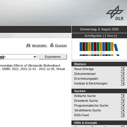
Donnerstag, 6. August 2026
Schriftgröße:
[-]
Text
[+]
Versenden
Drucken
ol
Blättern
mmediate Effects of Vibrotactile Biofeedback
1. EMBC 2021, 2021-11-01 - 2021-11-05, Virtual.
Neue Einträge
Dokumentenart
Erscheinungsjahr
Institute & Einrichtungen
Suchen
Einfache Suche
Erweiterte Suche
Programmatische Suche
Vordefinierte Suche
RSS-Feed
Hilfe & Kontakt