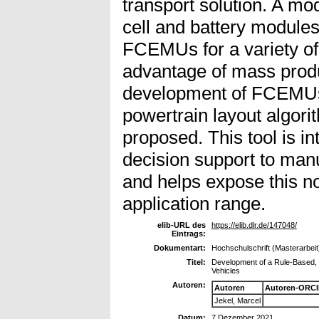
transport solution. A mo
cell and battery module
FCEMUs for a variety of 
advantage of mass produc
development of FCEMUs,
powertrain layout algori
proposed. This tool is i
decision support to manu
and helps expose this n
application range.
elib-URL des
https://elib.dlr.de/147048/
Eintrags:
Dokumentart:
Hochschulschrift (Masterarbeit
Titel:
Development of a Rule-Based, M
Vehicles
Autoren:
Autoren
Autoren-ORCI
Jekel, Marcel
Datum:
7 Dezember 2021