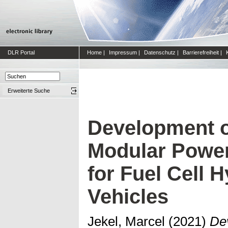
DLR Portal
Home
|
Impressum
|
Datenschutz
|
Barrierefreiheit
|
Erweiterte Suche
Development o
Modular Power
for Fuel Cell 
Vehicles
Jekel, Marcel
(2021)
De