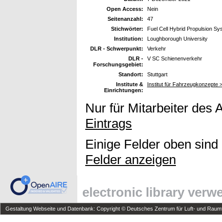
Open Access:
Nein
Seitenanzahl:
47
Stichwörter:
Fuel Cell Hybrid Propulsion S
Institution:
Loughborough University
DLR - Schwerpunkt:
Verkehr
DLR -
V SC Schienenverkehr
Forschungsgebiet:
Standort:
Stuttgart
Institute &
Institut für Fahrzeugkonzepte
Einrichtungen:
Nur für Mitarbeiter des 
Eintrags
Einige Felder oben sind
Felder anzeigen
electronic library ver
Gestaltung Webseite und Datenbank: Copyright © Deutsches Zentrum für Luft- und Raumfa