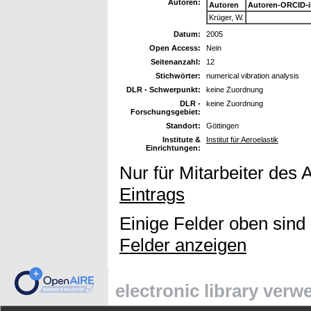
Autoren:
Autoren
Autoren-ORCID-
Krüger, W.
Datum:
2005
Open Access:
Nein
Seitenanzahl:
12
Stichwörter:
numerical vibration analysis
DLR - Schwerpunkt:
keine Zuordnung
DLR -
keine Zuordnung
Forschungsgebiet:
Standort:
Göttingen
Institute &
Institut für Aeroelastik
Einrichtungen:
Nur für Mitarbeiter des 
Eintrags
Einige Felder oben sind
Felder anzeigen
electronic library ver