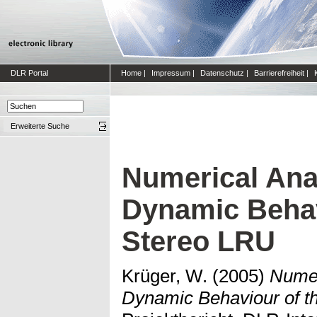
DLR Portal
Home
|
Impressum
|
Datenschutz
|
Barrierefreiheit
|
Erweiterte Suche
Numerical Anal
Dynamic Behav
Stereo LRU
Krüger, W.
(2005)
Numer
Dynamic Behaviour of t