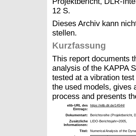
Projektbericht, DLR-Inte
12 S.
Dieses Archiv kann nicht
stellen.
Kurzfassung
This report documents t
analysis of the KAPPA St
tested at a vibration test
the used models, gives a
process and presents the
elib-URL des
https://elib.dlr.de/14544/
Eintrags:
Dokumentart:
Berichtsreihe (Projektbericht, 
Zusätzliche
LIDO-Berichtsjahr=2005,
Informationen:
Titel:
Numerical Analysis of the Dyn