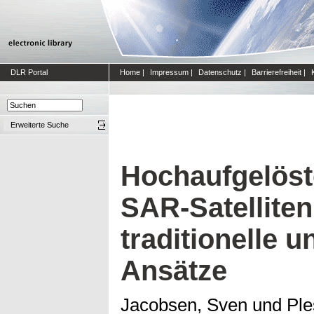
DLR Portal
Home
|
Impressum
|
Datenschutz
|
Barrierefreiheit
|
Erweiterte Suche
Hochaufgelöst
SAR-Satelliten
traditionelle u
Ansätze
Jacobsen, Sven
und
Ple