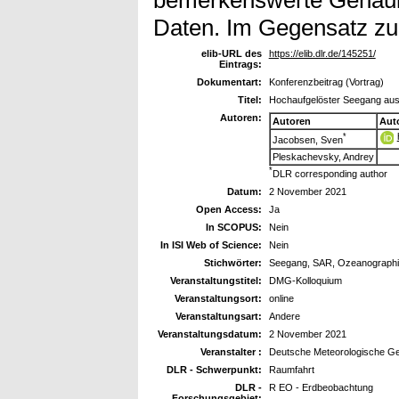
Daten. Im Gegensatz z
elib-URL des
https://elib.dlr.de/145251/
Eintrags:
Dokumentart:
Konferenzbeitrag (Vortrag)
Titel:
Hochaufgelöster Seegang aus S
Autoren:
Autoren
Aut
*
Jacobsen, Sven
Pleskachevsky, Andrey
*
DLR corresponding author
Datum:
2 November 2021
Open Access:
Ja
In SCOPUS:
Nein
In ISI Web of Science:
Nein
Stichwörter:
Seegang, SAR, Ozeanographie
Veranstaltungstitel:
DMG-Kolloquium
Veranstaltungsort:
online
Veranstaltungsart:
Andere
Veranstaltungsdatum:
2 November 2021
Veranstalter :
Deutsche Meteorologische Ge
DLR - Schwerpunkt:
Raumfahrt
DLR -
R EO - Erdbeobachtung
Forschungsgebiet: