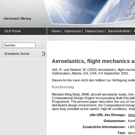
DLR Portal
Home
|
Impressum
|
Datenschutz
|
Barrierefreiheit
|
Erweiterte Suche
Aeroelastics, flight mechanics 
Voß, R.
und
Stettner, M.
(2002)
Aeroelastics, flight mech
Optimization, Atlanta, GA, USA, 4-6 September 2002.
Dieses Archiv kann nicht den Volltext zur Verfügung stell
Kurzfassung
Blended Wing Body, BWB, aircraft aeroelastic loads, trim co
Computational Design Engine Incorporating Multi-Disci
Programme. The present paper describes the use of varyi
distributed design environment, the Computational Design 
open loop unstable at low speed / high lift conditions. Imple
elib-URL des Eintrags:
https
Dokumentart:
Konf
Zusätzliche Informationen:
LIDO
Titel:
Aero