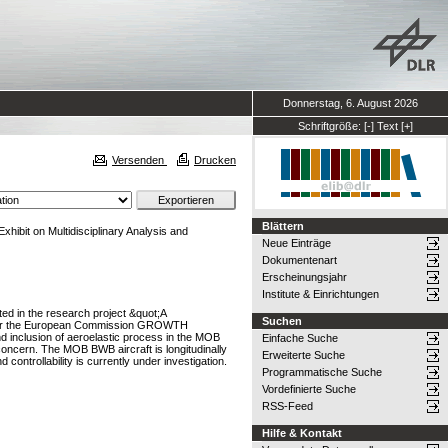
Donnerstag, 6. August 2026
Schriftgröße:
[-]
Text
[+]
Versenden
Drucken
Blättern
bit on Multidisciplinary Analysis and
Neue Einträge
Dokumentenart
Erscheinungsjahr
Institute & Einrichtungen
ated in the research project &quot;A
Suchen
 under the European Commission GROWTH
d inclusion of aeroelastic process in the MOB
Einfache Suche
 concern. The MOB BWB aircraft is longitudinally
Erweiterte Suche
d controllability is currently under investigation.
Programmatische Suche
Vordefinierte Suche
RSS-Feed
Hilfe & Kontakt