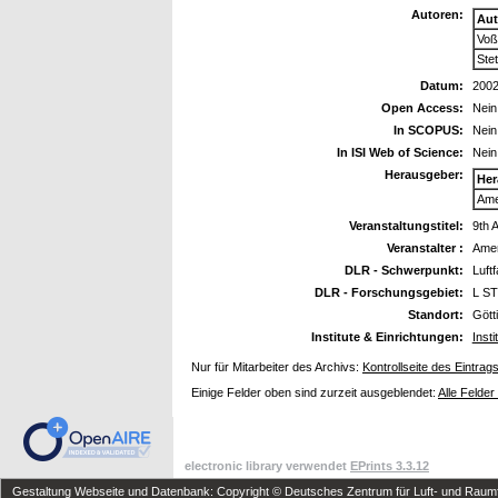
Autoren:
Aut
Voß
Stet
Datum:
200
Open Access:
Nein
In SCOPUS:
Nein
In ISI Web of Science:
Nein
Herausgeber:
Her
Amer
Veranstaltungstitel:
9th 
Veranstalter :
Amer
DLR - Schwerpunkt:
Luftf
DLR - Forschungsgebiet:
L ST
Standort:
Gött
Institute & Einrichtungen:
Insti
Nur für Mitarbeiter des Archivs:
Kontrollseite des Eintrag
Einige Felder oben sind zurzeit ausgeblendet:
Alle Felder
electronic library verwendet
EPrints 3.3.12
Gestaltung Webseite und Datenbank: Copyright © Deutsches Zentrum für Luft- und Raumfa