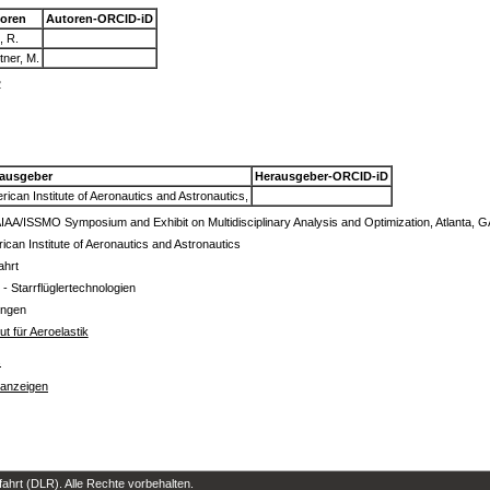
oren
Autoren-ORCID-iD
, R.
tner, M.
2
ausgeber
Herausgeber-ORCID-iD
ican Institute of Aeronautics and Astronautics,
AIAA/ISSMO Symposium and Exhibit on Multidisciplinary Analysis and Optimization, Atlanta,
ican Institute of Aeronautics and Astronautics
ahrt
 - Starrflüglertechnologien
ingen
tut für Aeroelastik
s
 anzeigen
hrt (DLR). Alle Rechte vorbehalten.