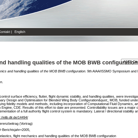
Kontakt
|
English
and handling qualities of the MOB BWB configuration
anics and handling qualities of the MOB BWB configuration.
9th AIAA/ISSMO Symposium and Exhi
en.
ntrol surface efficiency, flutter, flight dynamic stability, and handling qualities, were investig
plinary Design and Optimisation for Blended Wing Body Configuration&quot;, MOB, funded
ng fidelity models and methods, including incorporation of Computational Fluid Dynamics, an
Engine, CDE. Results of this effort to date are presented. Controllability issues are a major
mentation of a full authority flight control system is mandatory. Lateral / directional stability an
://elib.dlr.de/14494/
erenzbeitrag (Vortrag)
-Berichtsjahr=2005,
elastics, flight mechanics and handling qualities of the MOB BWB configuration