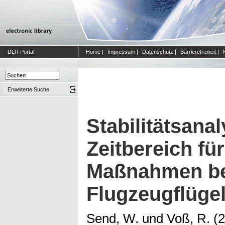
DLR Portal
Home
|
Impressum
|
Datenschutz
|
Barrierefreiheit
|
Erweiterte Suche
Stabilitätsana
Zeitbereich fü
Maßnahmen be
Flugzeugflüge
Send, W.
und
Voß, R.
(2