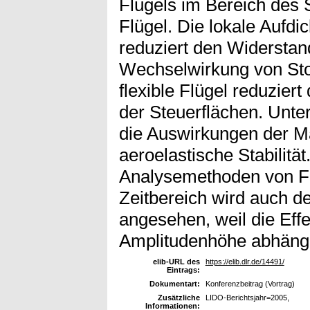
Flügels im Bereich des S
Flügel. Die lokale Aufdi
reduziert den Widerstand
Wechselwirkung von Sto
flexible Flügel reduzier
der Steuerflächen. Unte
die Auswirkungen der 
aeroelastische Stabilitä
Analysemethoden von F
Zeitbereich wird auch 
angesehen, weil die Eff
Amplitudenhöhe abhängi
elib-URL des
https://elib.dlr.de/14491/
Eintrags:
Dokumentart:
Konferenzbeitrag (Vortrag)
Zusätzliche
LIDO-Berichtsjahr=2005,
Informationen: