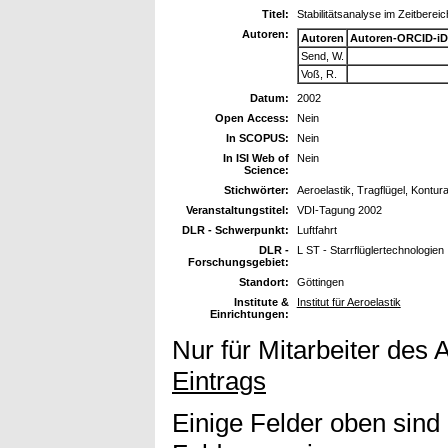
Titel:
Stabilitätsanalyse im Zeitbere
Autoren:
Autoren
Autoren-ORCID-iD
Send, W.
Voß, R.
Datum:
2002
Open Access:
Nein
In SCOPUS:
Nein
In ISI Web of
Nein
Science:
Stichwörter:
Aeroelastik, Tragflügel, Kontura
Veranstaltungstitel:
VDI-Tagung 2002
DLR - Schwerpunkt:
Luftfahrt
DLR -
L ST - Starrflüglertechnologien
Forschungsgebiet:
Standort:
Göttingen
Institute &
Institut für Aeroelastik
Einrichtungen:
Nur für Mitarbeiter des 
Eintrags
Einige Felder oben sind