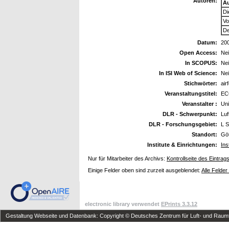
Autoren:
A
Di
Vo
De
Datum:
20
Open Access:
Ne
In SCOPUS:
Ne
In ISI Web of Science:
Ne
Stichwörter:
air
Veranstaltungstitel:
EC
Veranstalter :
Uni
DLR - Schwerpunkt:
Luf
DLR - Forschungsgebiet:
L S
Standort:
Göt
Institute & Einrichtungen:
Ins
Nur für Mitarbeiter des Archivs:
Kontrollseite des Eintrag
Einige Felder oben sind zurzeit ausgeblendet:
Alle Felder
electronic library verwendet
EPrints 3.3.12
Gestaltung Webseite und Datenbank: Copyright © Deutsches Zentrum für Luft- und Raumfa