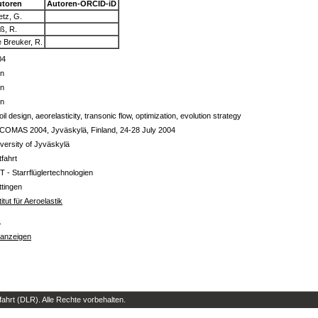
utoren
Autoren-ORCID-iD
etz, G.
ß, R.
 Breuker, R.
04
in
in
in
foil design, aeorelasticity, transonic flow, optimization, evolution strategy
COMAS 2004, Jyväskylä, Finland, 24-28 July 2004
versity of Jyväskylä
tfahrt
T - Starrflüglertechnologien
tingen
titut für Aeroelastik
s
 anzeigen
hrt (DLR). Alle Rechte vorbehalten.