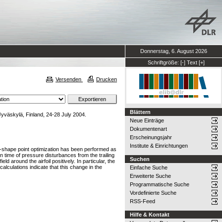
Donnerstag, 6. August 2026
Schriftgröße:
[-]
Text
[+]
Versenden
Drucken
Blättern
äskylä, Finland, 24-28 July 2004.
Neue Einträge
Dokumentenart
Erscheinungsjahr
Institute & Einrichtungen
foil-shape point optimization has been performed as
n time of pressure disturbances from the trailing
Suchen
d around the airfoil positively. In particular, the
 calculations indicate that this change in the
Einfache Suche
Erweiterte Suche
Programmatische Suche
Vordefinierte Suche
RSS-Feed
Hilfe & Kontakt