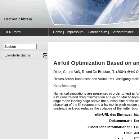
DLR Portal
Home
|
Impressum
|
Datenschutz
|
Barrierefreiheit
|
Erweiterte Suche
Airfoil Optimization Based on an
Dietz, G.
und
Voß, R.
und
De Breuker, R.
(2004)
Airfoil 
Dieses Archiv kann nicht den Volltext zur Verfügung stell
Kurzfassung
Numerical simulations are presented in order to test airfo
a lift constrained drag minimization at a given Mach/Reyno
edge to the leading edge above the suction side of the airfo
phase lag of the lift response to a harmonic pitch motion of
unsteady airloads reduces the collapse of the flutter bou
elib-URL des Eintrags:
htt
Dokumentart:
Kon
Zusätzliche Informationen:
LID
Titel:
Air