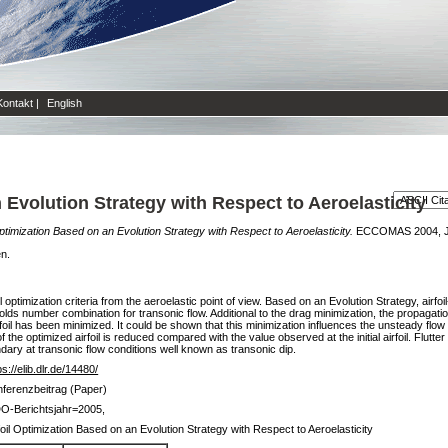
Kontakt
|
English
 Evolution Strategy with Respect to Aeroelasticity
Optimization Based on an Evolution Strategy with Respect to Aeroelasticity.
ECCOMAS 2004, Jyv
en.
il optimization criteria from the aeroelastic point of view. Based on an Evolution Strategy, air
lds number combination for transonic flow. Additional to the drag minimization, the propagatio
il has been minimized. It could be shown that this minimization influences the unsteady flow fiel
 the optimized airfoil is reduced compared with the value observed at the initial airfoil. Flutter
ndary at transonic flow conditions well known as transonic dip.
ps://elib.dlr.de/14480/
ferenzbeitrag (Paper)
O-Berichtsjahr=2005,
foil Optimization Based on an Evolution Strategy with Respect to Aeroelasticity