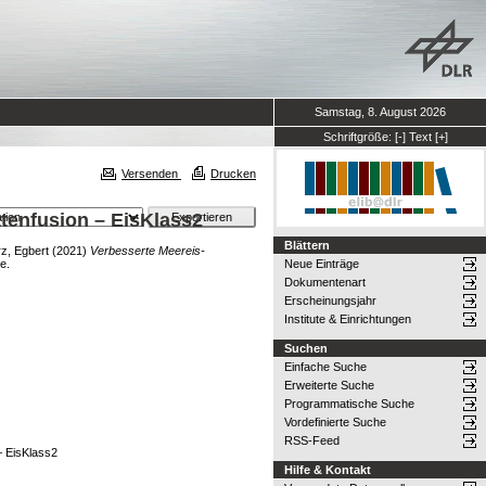
Samstag, 8. August 2026
Schriftgröße:
[-]
Text
[+]
Versenden
Drucken
atenfusion – EisKlass2
Blättern
z, Egbert
(2021)
Verbesserte Meereis-
e.
Neue Einträge
Dokumentenart
Erscheinungsjahr
Institute & Einrichtungen
Suchen
Einfache Suche
Erweiterte Suche
Programmatische Suche
Vordefinierte Suche
RSS-Feed
 – EisKlass2
Hilfe & Kontakt