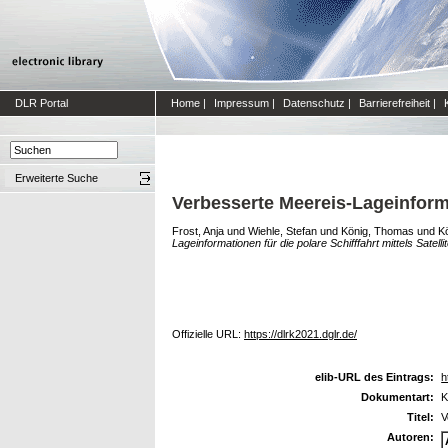
DLR Portal
Home
|
Impressum
|
Datenschutz
|
Barrierefreiheit
|
Erweiterte Suche
Verbesserte Meereis-Lageinformat
Frost, Anja
und
Wiehle, Stefan
und
König, Thomas
und
Kö
Lageinformationen für die polare Schifffahrt mittels Satell
Offizielle URL:
https://dlrk2021.dglr.de/
elib-URL des Eintrags:
h
Dokumentart:
K
Titel:
V
Autoren: