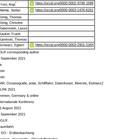
https://orcid.org/0000-0002-9748-1589
*
Frost, Anja
https://orcid.org/0000-0003-1476-6261
Wiehle, Stefan
König, Thomas
König, Christine
Rabenstein, Lasse
Kauker, Frank
Kaminski, Thomas
https://orcid.org/0000-0003-2901-234X
Schwarz, Egbert
DLR corresponding author
 September 2021
a
ein
ein
AR, Ozeanografie, polar, Schifffahrt, Datenfusion, Meereis, Eisklass2
LRK 2021
remen, Germany & online
nternationale Konferenz
1 August 2021
 September 2021
DGLR
aumfahrt
 EO - Erdbeobachtung
remen , Neustrelitz , Oberpfaffenhofen