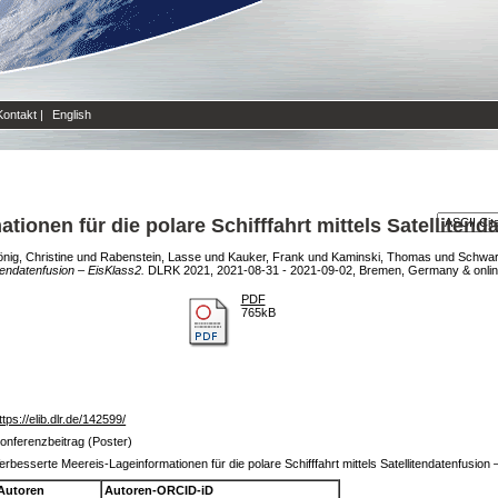
Kontakt
|
English
ionen für die polare Schifffahrt mittels Satellitend
nig, Christine
und
Rabenstein, Lasse
und
Kauker, Frank
und
Kaminski, Thomas
und
Schwar
itendatenfusion – EisKlass2.
DLRK 2021, 2021-08-31 - 2021-09-02, Bremen, Germany & onlin
PDF
765kB
ttps://elib.dlr.de/142599/
onferenzbeitrag (Poster)
erbesserte Meereis-Lageinformationen für die polare Schifffahrt mittels Satellitendatenfusion
Autoren
Autoren-ORCID-iD