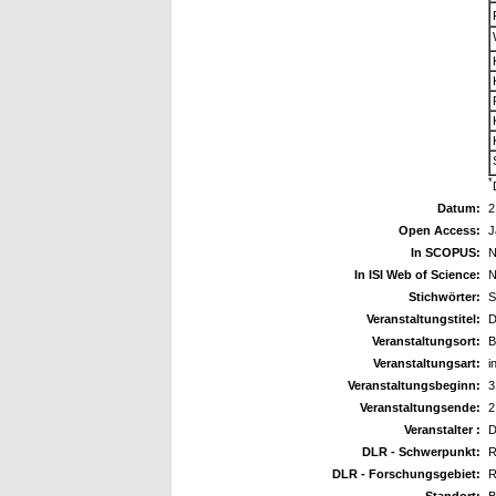
*
Datum:
2
Open Access:
J
In SCOPUS:
N
In ISI Web of Science:
N
Stichwörter:
S
Veranstaltungstitel:
D
Veranstaltungsort:
B
Veranstaltungsart:
i
Veranstaltungsbeginn:
3
Veranstaltungsende:
2
Veranstalter :
DLR - Schwerpunkt:
R
DLR - Forschungsgebiet:
R
Standort:
B