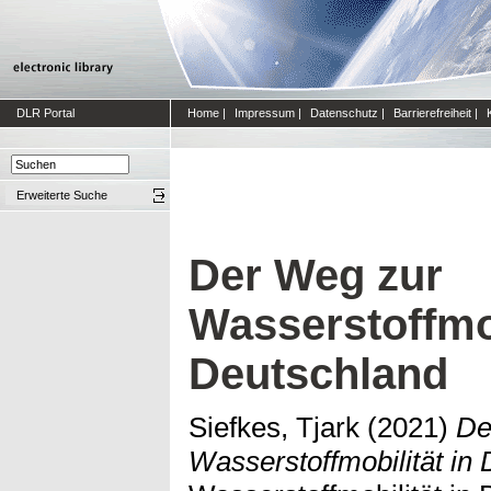
DLR Portal
Home
|
Impressum
|
Datenschutz
|
Barrierefreiheit
|
Erweiterte Suche
Der Weg zur
Wasserstoffmob
Deutschland
Siefkes, Tjark
(2021)
De
Wasserstoffmobilität in