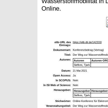
Wasserstoffmobilität in
Online.
elib-URL des
https://elib.dlr.de/142333/
Eintrags:
Dokumentart:
Konferenzbeitrag (Vortrag)
Titel:
Der Weg zur Wasserstoffmobil
Autoren:
Autoren
Autoren-ORC
Siefkes, Tjark
Datum:
21 Mai 2021
Open Access:
Ja
In SCOPUS:
Nein
In ISI Web of Science:
Nein
Herausgeber:
Herausgeber
Herausgeber
Siefkes, Tjark
Stichwörter:
Online-Konferenz für Elektromo
Veranstaltungstitel:
Der Weg zur Wasserstoffmobil