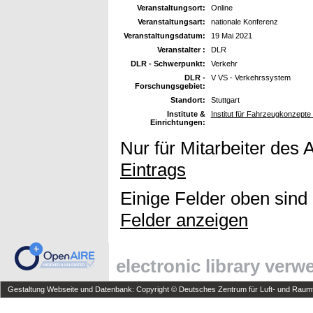
Veranstaltungsort:
Online
Veranstaltungsart:
nationale Konferenz
Veranstaltungsdatum:
19 Mai 2021
Veranstalter :
DLR
DLR - Schwerpunkt:
Verkehr
DLR -
V VS - Verkehrssystem
Forschungsgebiet:
Standort:
Stuttgart
Institute &
Institut für Fahrzeugkonzept
Einrichtungen:
Nur für Mitarbeiter des 
Eintrags
Einige Felder oben sind
Felder anzeigen
electronic library ver
Gestaltung Webseite und Datenbank: Copyright © Deutsches Zentrum für Luft- und Raumfa