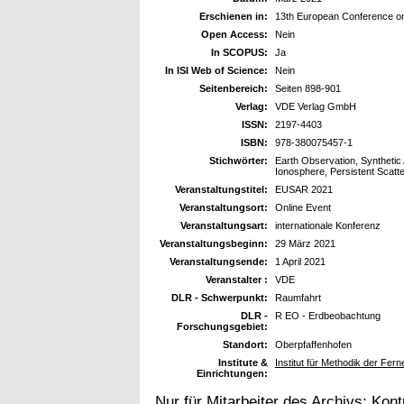
Erschienen in:
13th European Conference o
Open Access:
Nein
In SCOPUS:
Ja
In ISI Web of Science:
Nein
Seitenbereich:
Seiten 898-901
Verlag:
VDE Verlag GmbH
ISSN:
2197-4403
ISBN:
978-380075457-1
Stichwörter:
Earth Observation, Synthetic 
Ionosphere, Persistent Scatt
Veranstaltungstitel:
EUSAR 2021
Veranstaltungsort:
Online Event
Veranstaltungsart:
internationale Konferenz
Veranstaltungsbeginn:
29 März 2021
Veranstaltungsende:
1 April 2021
Veranstalter :
VDE
DLR - Schwerpunkt:
Raumfahrt
DLR -
R EO - Erdbeobachtung
Forschungsgebiet:
Standort:
Oberpfaffenhofen
Institute &
Institut für Methodik der Fe
Einrichtungen:
Nur für Mitarbeiter des Archivs:
Kont