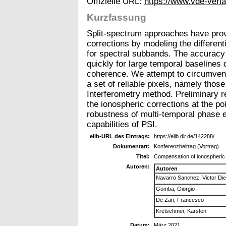
Offizielle URL:
https://www.vde-verl
Kurzfassung
Split-spectrum approaches have prov
corrections by modeling the differenti
for spectral subbands. The accuracy
quickly for large temporal baselines d
coherence. We attempt to circumvent 
a set of reliable pixels, namely thos
Interferometry method. Preliminary res
the ionospheric corrections at the poi
robustness of multi-temporal phase e
capabilities of PSI.
elib-URL des Eintrags:
https://elib.dlr.de/142288/
Dokumentart:
Konferenzbeitrag (Vortrag)
Titel:
Compensation of ionospheric 
Autoren:
Autoren
Navarro Sanchez, Victor Di
Gomba, Giorgio
De Zan, Francesco
Kretschmer, Karsten
Datum:
März 2021