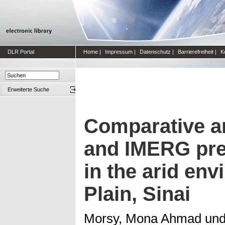
DLR Portal
Home
|
Impressum
|
Datenschutz
|
Barrierefreiheit
|
K
Erweiterte Suche
Comparative a
and IMERG prec
in the arid env
Plain, Sinai
Morsy, Mona Ahmad
un