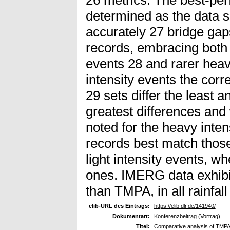
determined as the data 
accurately 27 bridge gaps
records, embracing both f
events 28 and rarer heavy
intensity events the corr
29 sets differ the least 
greatest differences and
noted for the heavy inten
records best match those
light intensity events, 
ones. IMERG data exhibi
than TMPA, in all rainfall 
elib-URL des Eintrags:
https://elib.dlr.de/141940/
Dokumentart:
Konferenzbeitrag (Vortrag)
Titel:
Comparative analysis of TMPA 