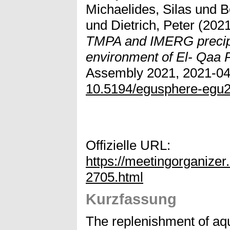
Michaelides, Silas
und
B
und
Dietrich, Peter
(202
TMPA and IMERG precipit
environment of El- Qaa P
Assembly 2021, 2021-04-
10.5194/egusphere-egu
Offizielle URL:
https://meetingorganiz
2705.html
Kurzfassung
The replenishment of aq