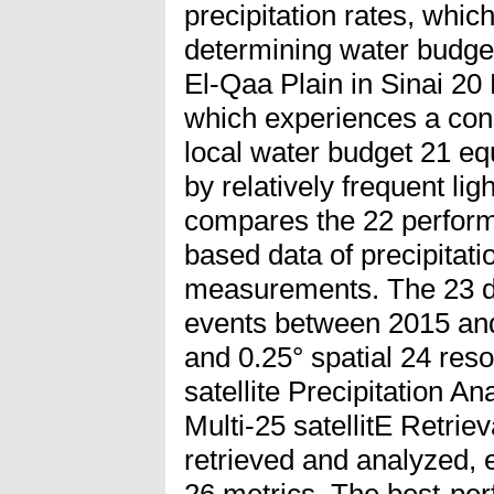
precipitation rates, which
determining water budget
El-Qaa Plain in Sinai 20
which experiences a con
local water budget 21 equ
by relatively frequent lig
compares the 22 performa
based data of precipitatio
measurements. The 23 dat
events between 2015 and
and 0.25° spatial 24 re
satellite Precipitation A
Multi-25 satellitE Retri
retrieved and analyzed, e
26 metrics. The best-per