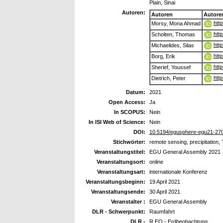
Plain, Sinai
Autoren:
Autoren
Autore
htt
Morsy, Mona Ahmad
htt
Scholten, Thomas
htt
Michaelides, Silas
htt
Borg, Erik
htt
Sherief, Youssef
htt
Dietrich, Peter
Datum:
2021
Open Access:
Ja
In SCOPUS:
Nein
In ISI Web of Science:
Nein
DOI:
10.5194/egusphere-egu21-27
Stichwörter:
remote sensing, precipitation
Veranstaltungstitel:
EGU General Assembly 2021
Veranstaltungsort:
online
Veranstaltungsart:
internationale Konferenz
Veranstaltungsbeginn:
19 April 2021
Veranstaltungsende:
30 April 2021
Veranstalter :
EGU General Assembly
DLR - Schwerpunkt:
Raumfahrt
DLR -
R EO - Erdbeobachtung