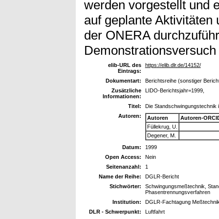
werden vorgestellt und e
auf geplante Aktivitäte
der ONERA durchzufüh
Demonstrationsversuch
elib-URL des
https://elib.dlr.de/14152/
Eintrags:
Dokumentart:
Berichtsreihe (sonstiger Berich
Zusätzliche
LIDO-Berichtsjahr=1999,
Informationen:
Titel:
Die Standschwingungstechnik in
Autoren:
Autoren
Autoren-ORCI
Füllekrug, U.
Degener, M.
Datum:
1999
Open Access:
Nein
Seitenanzahl:
1
Name der Reihe:
DGLR-Bericht
Stichwörter:
Schwingungsmeßtechnik, Stan
Phasentrennungsverfahren
Institution:
DGLR-Fachtagung Meßtechnik un
DLR - Schwerpunkt:
Luftfahrt