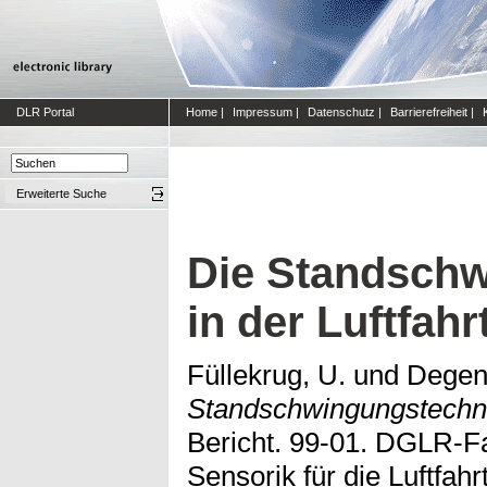
DLR Portal
Home
|
Impressum
|
Datenschutz
|
Barrierefreiheit
|
Erweiterte Suche
Die Standschw
in der Luftfahr
Füllekrug, U.
und
Degen
Standschwingungstechnik
Bericht. 99-01. DGLR-F
Sensorik für die Luftfahr