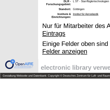
DLR -
L ST - Starrflüglertechnologien
Forschungsgebiet:
Standort:
Göttingen
Institute &
Institut für Aeroelastik
Einrichtungen:
Nur für Mitarbeiter des 
Eintrags
Einige Felder oben sind
Felder anzeigen
electronic library ver
Gestaltung Webseite und Datenbank: Copyright © Deutsches Zentrum für Luft- und Raumfa