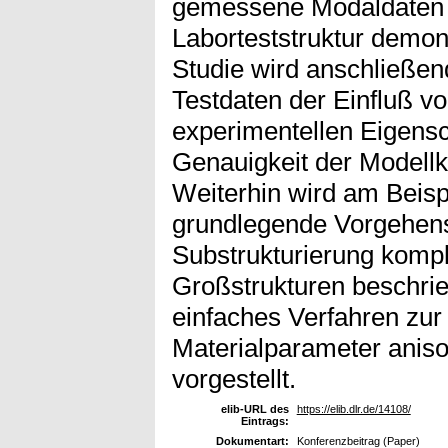
gemessene Modaldaten 
Laborteststruktur demon
Studie wird anschließend
Testdaten der Einfluß v
experimentellen Eigens
Genauigkeit der Modellk
Weiterhin wird am Beispi
grundlegende Vorgehens
Substrukturierung komple
Großstrukturen beschrie
einfaches Verfahren zur
Materialparameter aniso
vorgestellt.
elib-URL des
https://elib.dlr.de/14108/
Eintrags:
Dokumentart:
Konferenzbeitrag (Paper)