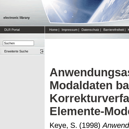
DLR Portal
Home
|
Impressum
|
Datenschutz
|
Barrierefreiheit
|
Erweiterte Suche
Anwendungsas
Modaldaten ba
Korrekturverfa
Elemente-Mode
Keye, S.
(1998)
Anwendu