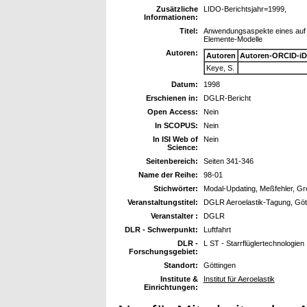
Zusätzliche
LIDO-Berichtsjahr=1999,
Informationen:
Titel:
Anwendungsaspekte eines auf M
Elemente-Modelle
Autoren:
Autoren
Autoren-ORCID-iD
Keye, S.
Datum:
1998
Erschienen in:
DGLR-Bericht
Open Access:
Nein
In SCOPUS:
Nein
In ISI Web of
Nein
Science:
Seitenbereich:
Seiten 341-346
Name der Reihe:
98-01
Stichwörter:
Modal-Updating, Meßfehler, Gr
Veranstaltungstitel:
DGLR Aeroelastik-Tagung, Gött
Veranstalter :
DGLR
DLR - Schwerpunkt:
Luftfahrt
DLR -
L ST - Starrflüglertechnologien
Forschungsgebiet:
Standort:
Göttingen
Institute &
Institut für Aeroelastik
Einrichtungen: