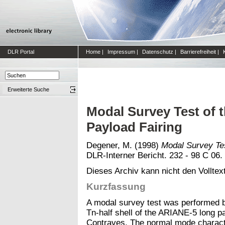
DLR Portal
Home
|
Impressum
|
Datenschutz
|
Barrierefreiheit
|
Erweiterte Suche
Modal Survey Test of
Payload Fairing
Degener, M.
(1998)
Modal Survey Tes
DLR-Interner Bericht. 232 - 98 C 06.
Dieses Archiv kann nicht den Volltext
Kurzfassung
A modal survey test was performed by
Tn-half shell of the ARIANE-5 long p
Contraves. The normal mode characte