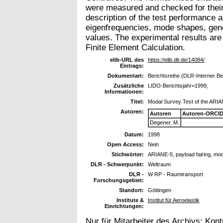
were measured and checked for their 
description of the test performance 
eigenfrequencies, mode shapes, gen
values. The experimental results are 
Finite Element Calculation.
elib-URL des
https://elib.dlr.de/14084/
Eintrags:
Dokumentart:
Berichtsreihe (DLR-Interner Be
Zusätzliche
LIDO-Berichtsjahr=1999,
Informationen:
Titel:
Modal Survey Test of the ARIA
Autoren:
Autoren
Autoren-ORCID
Degener, M.
Datum:
1998
Open Access:
Nein
Stichwörter:
ARIANE-5, payload fairing, moda
DLR - Schwerpunkt:
Weltraum
DLR -
W RP - Raumtransport
Forschungsgebiet:
Standort:
Göttingen
Institute &
Institut für Aeroelastik
Einrichtungen:
Nur für Mitarbeiter des Archivs:
Kont