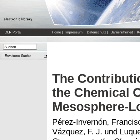
DLR Portal
Home
|
Impressum
|
Datenschutz
|
Barrierefreiheit
|
K
Erweiterte Suche
The Contributi
the Chemical C
Mesosphere-L
Pérez-Invernón, Francis
Vázquez, F. J.
und
Luque