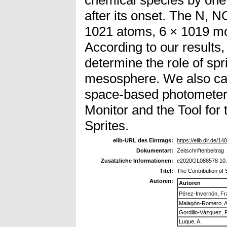
after its onset. The N, 
1021 atoms, 6 × 1019 mo
According to our results
determine the role of spr
mesosphere. We also calc
space-based photometers
Monitor and the Tool for
Sprites.
elib-URL des Eintrags:
https://elib.dlr.de/14
Dokumentart:
Zeitschriftenbeitrag
Zusätzliche Informationen:
e2020GL088578 10
Titel:
The Contribution of
Autoren:
Autoren
Pérez-Invernón, Fr
Malagón-Romero, A
Gordillo-Vázquez, F
Luque, A.