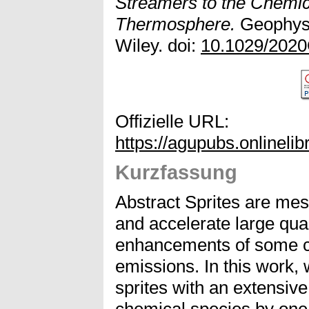
Streamers to the Chemi
Thermosphere.
Geophysic
Wiley. doi:
10.1029/202
Offizielle URL:
https://agupubs.onlinel
Kurzfassung
Abstract Sprites are mes
and accelerate large quan
enhancements of some ch
emissions. In this work,
sprites with an extensive
chemical species by one