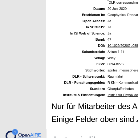
*
DLR corresponding
Datum:
20 Juni 2020
Erschienen in:
Geophysical Resear
Open Access:
Ja
In SCOPUS:
Ja
In ISI Web of Science:
Ja
Band:
47
DOI:
10.1029/2020GL08
Seitenbereich:
Seiten 1-11
Verlag:
Wiley
ISSN:
0094-8276
Stichwörter:
sprites, mesosphere,
DLR - Schwerpunkt:
Raumfahrt
DLR - Forschungsgebiet:
R KN - Kommunikati
Standort:
Oberpfaffenhofen
Institute & Einrichtungen:
Institut für Physik
Nur für Mitarbeiter des 
Einige Felder oben sind 