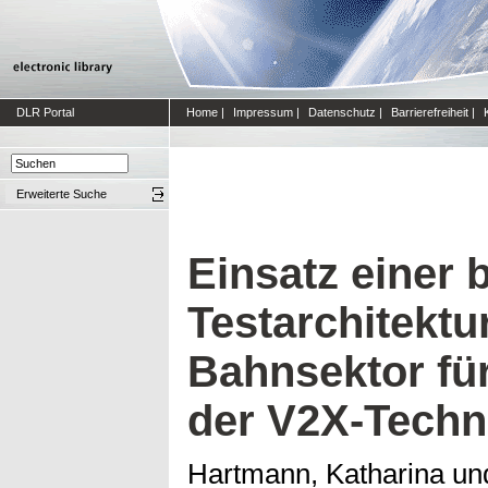
DLR Portal
Home
|
Impressum
|
Datenschutz
|
Barrierefreiheit
|
Erweiterte Suche
Einsatz einer
Testarchitekt
Bahnsektor fü
der V2X-Techn
Hartmann, Katharina
un