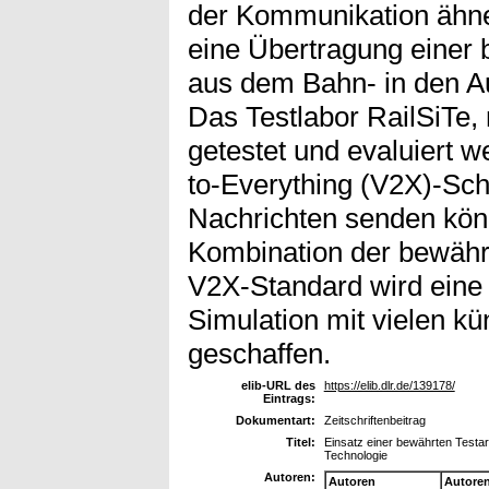
der Kommunikation ähnel
eine Übertragung einer 
aus dem Bahn- in den Au
Das Testlabor RailSiTe,
getestet und evaluiert w
to-Everything (V2X)-Schn
Nachrichten senden könn
Kombination der bewährt
V2X-Standard wird eine 
Simulation mit vielen k
geschaffen.
elib-URL des
https://elib.dlr.de/139178/
Eintrags:
Dokumentart:
Zeitschriftenbeitrag
Titel:
Einsatz einer bewährten Testa
Technologie
Autoren:
Autoren
Autore