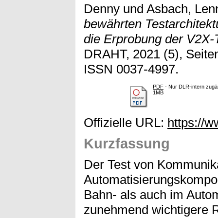
Denny
und
Asbach, Len
bewährten Testarchitekt
die Erprobung der V2X-
DRAHT, 2021 (5), Seite
ISSN 0037-4997.
PDF
- Nur DLR-intern zugän
1MB
Offizielle URL:
https://w
Kurzfassung
Der Test von Kommunika
Automatisierungskompon
Bahn- als auch im Autom
zunehmend wichtigere Ro