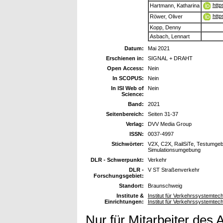
http
Hartmann, Katharina
http
Röwer, Oliver
Kopp, Denny
Asbach, Lennart
Datum:
Mai 2021
Erschienen in:
SIGNAL + DRAHT
Open Access:
Nein
In SCOPUS:
Nein
In ISI Web of
Nein
Science:
Band:
2021
Seitenbereich:
Seiten 31-37
Verlag:
DVV Media Group
ISSN:
0037-4997
Stichwörter:
V2X, C2X, RailSiTe, Testumgebu
Simulationsumgebung
DLR - Schwerpunkt:
Verkehr
DLR -
V ST Straßenverkehr
Forschungsgebiet:
Standort:
Braunschweig
Institute &
Institut für Verkehrssystemtechn
Einrichtungen:
Institut für Verkehrssystemtech
Nur für Mitarbeiter des 