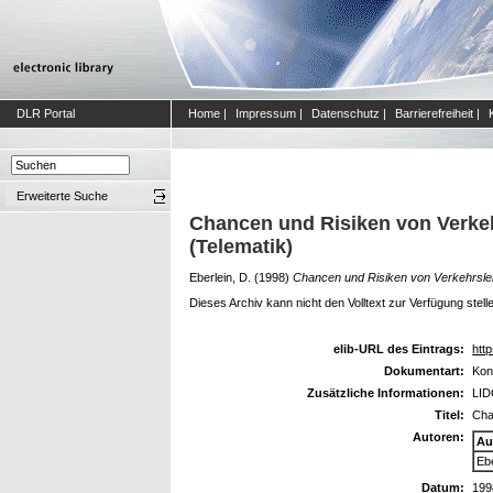
DLR Portal
Home
|
Impressum
|
Datenschutz
|
Barrierefreiheit
|
Erweiterte Suche
Chancen und Risiken von Verkehr
(Telematik)
Eberlein, D.
(1998)
Chancen und Risiken von Verkehrsleit
Dieses Archiv kann nicht den Volltext zur Verfügung stell
elib-URL des Eintrags:
http
Dokumentart:
Kon
Zusätzliche Informationen:
LID
Titel:
Cha
Autoren:
Au
Ebe
Datum:
199