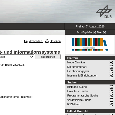
Freitag, 7. August 2026
Schriftgröße:
[-]
Text
[+]
Versenden
Drucken
it- und Informationssysteme
Blättern
Neue Einträge
ar, Brühl, 28.05.98.
Dokumentenart
Erscheinungsjahr
Institute & Einrichtungen
Suchen
Einfache Suche
Erweiterte Suche
Programmatische Suche
rmationssysteme (Telematik)
Vordefinierte Suche
RSS-Feed
Hilfe & Kontakt