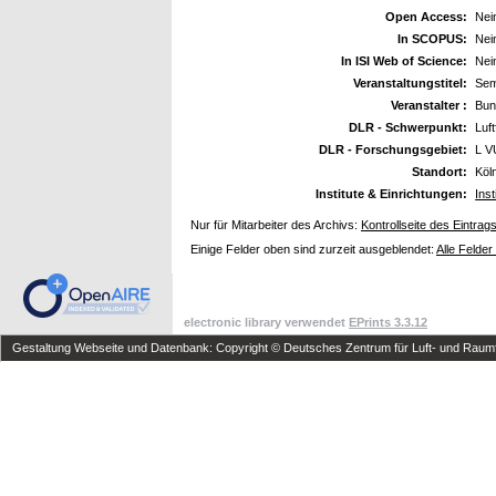
Open Access:
Nei
In SCOPUS:
Nei
In ISI Web of Science:
Nei
Veranstaltungstitel:
Sem
Veranstalter :
Bun
DLR - Schwerpunkt:
Luft
DLR - Forschungsgebiet:
L V
Standort:
Köl
Institute & Einrichtungen:
Ins
Nur für Mitarbeiter des Archivs:
Kontrollseite des Eintrag
Einige Felder oben sind zurzeit ausgeblendet:
Alle Felder
electronic library verwendet
EPrints 3.3.12
Gestaltung Webseite und Datenbank: Copyright © Deutsches Zentrum für Luft- und Raumfa