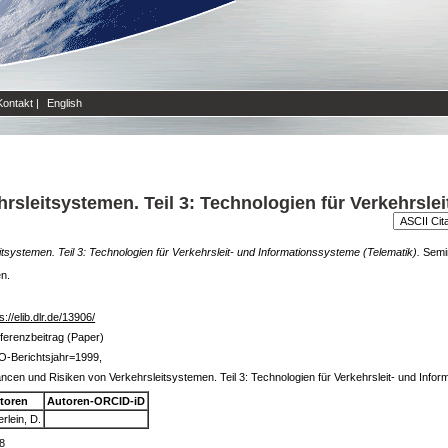
Kontakt
|
English
sleitsystemen. Teil 3: Technologien für Verkehrsle
systemen. Teil 3: Technologien für Verkehrsleit- und Informationssysteme (Telematik).
Semin
en.
s://elib.dlr.de/13906/
ferenzbeitrag (Paper)
O-Berichtsjahr=1999,
ncen und Risiken von Verkehrsleitsystemen. Teil 3: Technologien für Verkehrsleit- und Info
toren
Autoren-ORCID-iD
rlein, D.
8