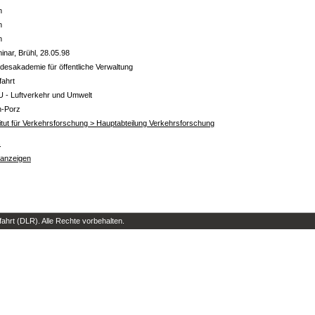
n
n
n
inar, Brühl, 28.05.98
desakademie für öffentliche Verwaltung
fahrt
U - Luftverkehr und Umwelt
n-Porz
titut für Verkehrsforschung > Hauptabteilung Verkehrsforschung
s
 anzeigen
hrt (DLR). Alle Rechte vorbehalten.