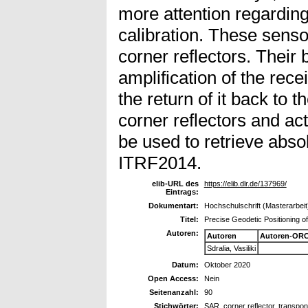
more attention regardi
calibration. These senso
corner reflectors. Their 
amplification of the rec
the return of it back to t
corner reflectors and ac
be used to retrieve abso
ITRF2014.
elib-URL des
https://elib.dlr.de/137969/
Eintrags:
Dokumentart:
Hochschulschrift (Masterarbeit
Titel:
Precise Geodetic Positioning o
Autoren:
Autoren
Autoren-ORC
Sdralia, Vasiliki
Datum:
Oktober 2020
Open Access:
Nein
Seitenanzahl:
90
Stichwörter:
SAR, corner reflector, transpon