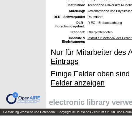
Institution:
Technische Universität Münch
Abteilung:
Astronomische und Physikalis
DLR - Schwerpunkt:
Raumfahrt
DLR -
R EO - Erdbeobachtung
Forschungsgebiet:
Standort:
Oberpfaffenhofen
Institute &
Institut für Methodik der Fern
Einrichtungen:
Nur für Mitarbeiter des 
Eintrags
Einige Felder oben sind
Felder anzeigen
electronic library ver
Gestaltung Webseite und Datenbank: Copyright © Deutsches Zentrum für Luft- und Raumfa