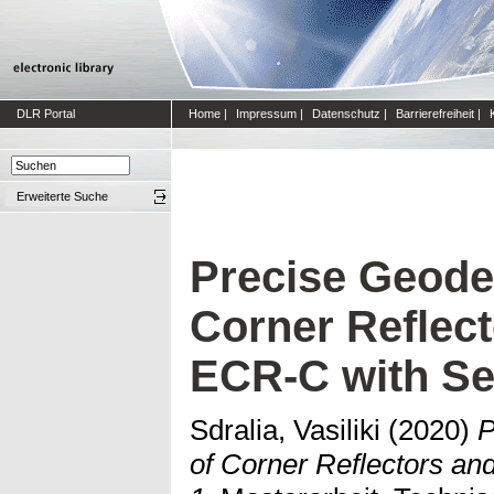
DLR Portal
Home
|
Impressum
|
Datenschutz
|
Barrierefreiheit
|
Erweiterte Suche
Precise Geodet
Corner Reflec
ECR-C with Se
Sdralia, Vasiliki
(2020)
P
of Corner Reflectors a