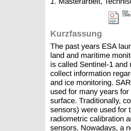
1.
Masterarbeit, Technis
PDF
-
23MB
Kurzfassung
The past years ESA launc
land and maritime monito
is called Sentinel-1 and
collect information reg
and ice monitoring. SA
used for many years for
surface. Traditionally, c
sensors) were used for 
radiometric calibration 
sensors. Nowadays, a ne