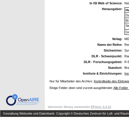
In ISI Web of Science:
Ne
Herausgeber:
H
D
Br
Si
Ge
Verlag:
MD
Name der Reihe:
Re
Stichwörter:
Syn
DLR - Schwerpunkt:
Ra
DLR - Forschungsgebiet:
R 
Standort:
Br
Institute & Einrichtungen:
Ins
Nur für Mitarbeiter des Archivs:
Kontrollseite des Eintrag
Einige Felder oben sind zurzeit ausgeblendet:
Alle Felder
electronic library verwendet
EPrints 3.3.12
Gestaltung Webseite und Datenbank: Copyright © Deutsches Zentrum für Luft- und Raumfa