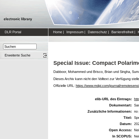
DLR Portal
Home
|
Impressum
|
Datenschutz
|
Barrierefreiheit
|
Erweiterte Suche
Special Issue: Compact Polarim
Dabboor, Mohammed
und
Brisco, Brian
und
Singha, Sum
Dieses Archiv kann nicht den Volltext zur Verfügung stell
Offizielle URL:
https://www.mdpi.com/journal/remotesen
elib-URL des Eintrags:
htt
Dokumentart:
Sa
Zusätzliche Informationen:
no 
Titel:
Spe
Datum:
20
Open Access:
Ne
In SCOPUS:
Ne