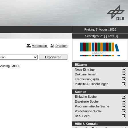
Freitag, 7. August 2026
Schriftgröße:
[-]
Text
[+]
Versenden
Drucken
Blättern
ensing. MDPI.
Neue Einträge
Dokumentenart
Erscheinungsjahr
Institute & Einrichtungen
Suchen
Einfache Suche
Erweiterte Suche
Programmatische Suche
Vordefinierte Suche
RSS-Feed
Hilfe & Kontakt