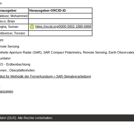
in
erausgeber
Herausgeber-ORCID-iD
abboor, Mohammed
isco, Brian
https://orcid.org/0000-0002-1880-6868
ngha, Suman
ldsetzer, Torsten
PI
mote Sensing
thetic Aperture Radar (SAR), SAR Compact Polarimetry, Remote Sensing, Earth Observation
umfahrt
EO - Erdbeobachtung
emen , Oberpfaffenhofen
titut für Methodik der Fernerkundung > SAR-Signalverarbeitung
s
 anzeigen
hrt (DLR). Alle Rechte vorbehalten.