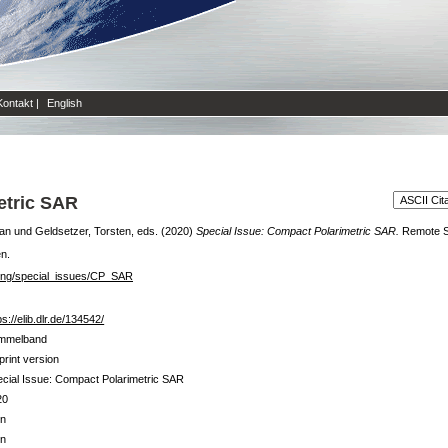
Kontakt
|
English
etric SAR
an
und
Geldsetzer, Torsten
, eds. (2020)
Special Issue: Compact Polarimetric SAR.
Remote S
en.
sing/special_issues/CP_SAR
ps://elib.dlr.de/134542/
mmelband
print version
cial Issue: Compact Polarimetric SAR
20
in
in