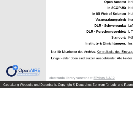
Open Access:
Ne
In SCOPUS:
Ne
In ISI Web of Science:
Ne
Veranstaltungstitel:
Ko
DLR - Schwerpunkt:
Luf
DLR - Forschungsgebiet:
L T
Standort:
Köl
Institute & Einrichtungen:
Ins
Nur für Mitarbeiter des Archivs:
Kontrollseite des Eintrag
Einige Felder oben sind zurzeit ausgeblendet:
Alle Felder
electronic library verwendet
EPrints 3.3.12
Gestaltung Webseite und Datenbank: Copyright © Deutsches Zentrum für Luft- und Raumfa