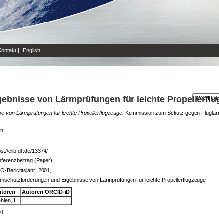
Kontakt
|
English
bnisse von Lärmprüfungen für leichte Propellerfl
 von Lärmprüfungen für leichte Propellerflugzeuge.
Kommission zum Schutz gegen Fluglärm
en.
ps://elib.dlr.de/13374/
ferenzbeitrag (Paper)
O-Berichtsjahr=2001,
mschutzforderungen und Ergebnisse von Lärmprüfungen für leichte Propellerflugzeuge
utoren
Autoren-ORCID-iD
hlen, H.
91