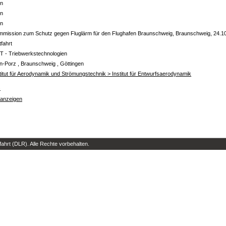
in
in
in
mmission zum Schutz gegen Fluglärm für den Flughafen Braunschweig, Braunschweig, 24.1
tfahrt
T - Triebwerkstechnologien
n-Porz , Braunschweig , Göttingen
titut für Aerodynamik und Strömungstechnik > Institut für Entwurfsaerodynamik
s
 anzeigen
hrt (DLR). Alle Rechte vorbehalten.