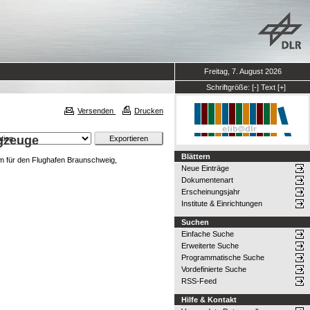
Freitag, 7. August 2026
Schriftgröße:
[-]
Text
[+]
Versenden
Drucken
ugzeuge
Blättern
 für den Flughafen Braunschweig,
Neue Einträge
Dokumentenart
Erscheinungsjahr
Institute & Einrichtungen
Suchen
Einfache Suche
Erweiterte Suche
Programmatische Suche
Vordefinierte Suche
RSS-Feed
Hilfe & Kontakt