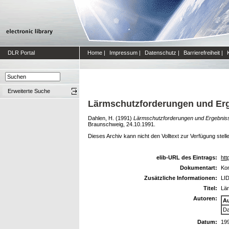
DLR Portal
Home
|
Impressum
|
Datenschutz
|
Barrierefreiheit
|
Erweiterte Suche
Lärmschutzforderungen und Erge
Dahlen, H.
(1991)
Lärmschutzforderungen und Ergebnisse
Braunschweig, 24.10.1991.
Dieses Archiv kann nicht den Volltext zur Verfügung stell
elib-URL des Eintrags:
htt
Dokumentart:
Kon
Zusätzliche Informationen:
LID
Titel:
Lär
Autoren:
A
Da
Datum:
19