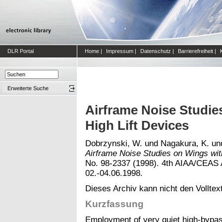
DLR Portal
Home
|
Impressum
|
Datenschutz
|
Barrierefreiheit
|
Erweiterte Suche
Airframe Noise Studie
High Lift Devices
Dobrzynski, W.
und
Nagakura, K.
un
Airframe Noise Studies on Wings wit
No. 98-2337 (1998). 4th AIAA/CEAS A
02.-04.06.1998.
Dieses Archiv kann nicht den Volltext
Kurzfassung
Employment of very quiet high-bypass