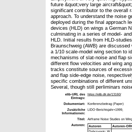
future &quot;very large aircraft&quo
significant contributor to the overall 
approach. To understand the noise g
deployed during the final approach le
devices (HLD) on wings a German Nat
culminating in a series of model- and
HLD. Initial results from HLD-studi
Braunschweig (AWB) are discussed 
a 1/10 scale-model wing section to i
mechanisms of slat-noise and flap s
different flow velocities and wing angl
tracks constitute sources of excessi
and flap side-edge noise, respectivel
specific combinations of different 
Several, though still perliminars noi
elib-URL des
https://elib.dlr.de/13160/
Eintrags:
Dokumentart:
Konferenzbeitrag (Paper)
Zusätzliche
LIDO-Berichtsjahr=1999,
Informationen:
Titel:
Airframe Noise Studies on Wing
Autoren:
Autoren
Autoren-OR
Dobrzynski, W.