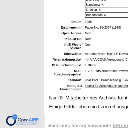
Nagakura, K.
Gehlhar, B.
Buschbaum, A.
Datum:
1998
Erschienen in:
Paper No. 98-2337 (1998)
Open Access:
Nein
In SCOPUS:
Nein
In ISI Web of
Nein
Science:
Stichwörter:
Airframe Noise, High Lift Devic
Veranstaltungstitel:
4th AIAA/CEAS Aeroacoustic Co
DLR - Schwerpunkt:
Luftfahrt
DLR -
L VU - Luftverkehr und Umwelt
Forschungsgebiet:
Standort:
Köln-Porz , Braunschweig , Gö
Institute &
Institut für Aerodynamik und S
Einrichtungen:
Nur für Mitarbeiter des Archivs:
Kont
Einige Felder oben sind zurzeit ausg
electronic library verwendet
EPrint