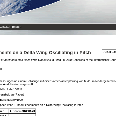
Kontakt
|
English
nts on a Delta Wing Oscillating in Pitch
xperiments on a Delta Wing Oscillating in Pitch.
In: 21st Congress of the International Counc
en.
essungen an einem Deltaflügel mit einer Vorderkantenpfeilung von 65&°. im Niedergeschwin
Anstellwinkel vorgestellt.
//elib.dlr.de/13071/
renzbeitrag (Paper)
Berichtsjahr=1999,
eed Wind Tunnel Experiments on a Delta Wing Oscillating in Pitch
ren
Autoren-ORCID-iD
el, D.