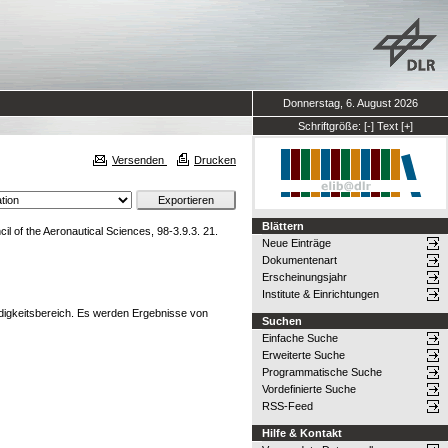
Donnerstag, 6. August 2026
Schriftgröße:
[-]
Text
[+]
Versenden
Drucken
Blättern
il of the Aeronautical Sciences, 98-3.9.3. 21.
Neue Einträge
Dokumentenart
Erscheinungsjahr
Institute & Einrichtungen
digkeitsbereich. Es werden Ergebnisse von
Suchen
Einfache Suche
Erweiterte Suche
Programmatische Suche
Vordefinierte Suche
RSS-Feed
Hilfe & Kontakt