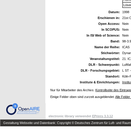
Löser
Datum:
1998
Erschienen in:
21st C
Open Access:
Nein
In SCOPUS:
Nein
In ISI Web of Science:
Nein
Band:
98-3.9
Name der Reihe:
ICAS
Stichwörter:
Dynam
Veranstaltungstitel:
21. I
DLR - Schwerpunkt:
Luftfa
DLR - Forschungsgebiet:
L ST -
Standort:
Köln-
Institute & Einrichtungen:
Instit
Nur für Mitarbeiter des Archivs:
Kontrollseite des Eintrag
Einige Felder oben sind zurzeit ausgeblendet:
Alle Felder
electronic library verwendet
EPrints 3.3.12
Gestaltung Webseite und Datenbank: Copyright © Deutsches Zentrum für Luft- und Raumfa