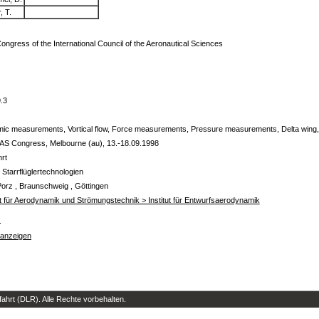
, T.
ongress of the International Council of the Aeronautical Sciences
.3
ic measurements, Vortical flow, Force measurements, Pressure measurements, Delta wing, L
CAS Congress, Melbourne (au), 13.-18.09.1998
hrt
 Starrflüglertechnologien
Porz , Braunschweig , Göttingen
ut für Aerodynamik und Strömungstechnik > Institut für Entwurfsaerodynamik
s
 anzeigen
hrt (DLR). Alle Rechte vorbehalten.