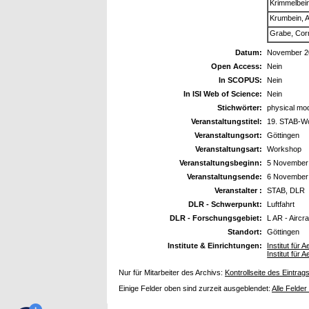
Krimmelbei
Krumbein, 
Grabe, Corn
Datum:
November 2
Open Access:
Nein
In SCOPUS:
Nein
In ISI Web of Science:
Nein
Stichwörter:
physical mode
Veranstaltungstitel:
19. STAB-Wo
Veranstaltungsort:
Göttingen
Veranstaltungsart:
Workshop
Veranstaltungsbeginn:
5 November
Veranstaltungsende:
6 November
Veranstalter :
STAB, DLR
DLR - Schwerpunkt:
Luftfahrt
DLR - Forschungsgebiet:
L AR - Aircr
Standort:
Göttingen
Institute & Einrichtungen:
Institut fü
Institut fü
Nur für Mitarbeiter des Archivs:
Kontrollseite des Eintrag
Einige Felder oben sind zurzeit ausgeblendet:
Alle Felder