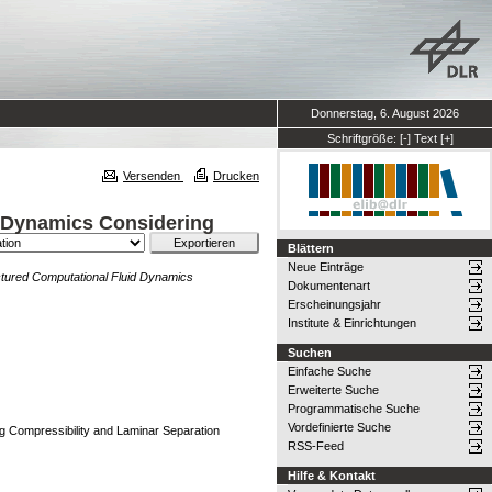
Donnerstag, 6. August 2026
Schriftgröße:
[-]
Text
[+]
Versenden
Drucken
d Dynamics Considering
Blättern
Neue Einträge
uctured Computational Fluid Dynamics
Dokumentenart
Erscheinungsjahr
Institute & Einrichtungen
Suchen
Einfache Suche
Erweiterte Suche
Programmatische Suche
Vordefinierte Suche
ng Compressibility and Laminar Separation
RSS-Feed
Hilfe & Kontakt