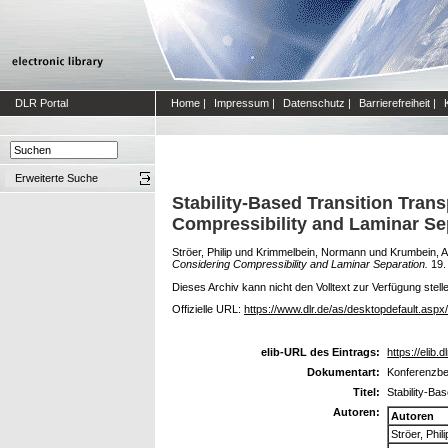
DLR Portal
Home
|
Impressum
|
Datenschutz
|
Barrierefreiheit
|
Erweiterte Suche
Stability-Based Transition Tra
Compressibility and Laminar Se
Ströer, Philip
und
Krimmelbein, Normann
und
Krumbein, 
Considering Compressibility and Laminar Separation.
19.
Dieses Archiv kann nicht den Volltext zur Verfügung stell
Offizielle URL:
https://www.dlr.de/as/desktopdefault.asp
elib-URL des Eintrags:
https://elib.
Dokumentart:
Konferenzbei
Titel:
Stability-Ba
Autoren:
Autoren
Ströer, Phili