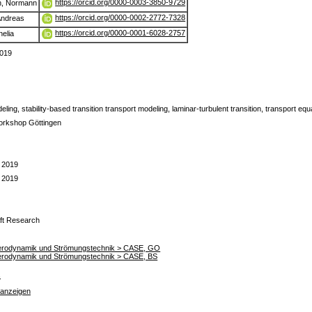
https://orcid.org/0000-0003-3850-9729
n, Normann
https://orcid.org/0000-0002-2772-7328
Andreas
https://orcid.org/0000-0001-6028-2757
elia
019
ling, stability-based transition transport modeling, laminar-turbulent transition, transport equ
rkshop Göttingen
 2019
 2019
aft Research
r Aerodynamik und Strömungstechnik > CASE, GO
r Aerodynamik und Strömungstechnik > CASE, BS
s
 anzeigen