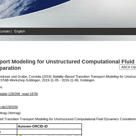
Kontakt
|
English
nsport Modeling for Unstructured Computational Flui
paration
Andreas
und
Grabe, Cornelia
(2019)
Stability-Based Transition Transport Modeling for Unstr
 STAB-Workshop Göttingen, 2019-11-05 - 2019-11-06, Göttingen.
en.
x/tabid-128/268_read-1678/
dlr.de/130326/
trag (Vortrag)
sed Transition Transport Modeling for Unstructured Computational Fluid Dynamics Consideri
Autoren-ORCID-iD
p