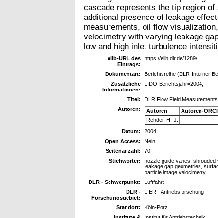
cascade represents the tip region of
additional presence of leakage effec
measurements, oil flow visualization
velocimetry with varying leakage ga
low and high inlet turbulence intensit
elib-URL des
https://elib.dlr.de/1289/
Eintrags:
Dokumentart:
Berichtsreihe (DLR-Interner Ber
Zusätzliche
LIDO-Berichtsjahr=2004,
Informationen:
Titel:
DLR Flow Field Measurements 
Autoren:
Autoren
Autoren-ORCI
Rehder, H.-J.
Datum:
2004
Open Access:
Nein
Seitenanzahl:
70
Stichwörter:
nozzle guide vanes, shrouded va
leakage gap geometries, surface
particle image velocimetry
DLR - Schwerpunkt:
Luftfahrt
DLR -
L ER - Antriebsforschung
Forschungsgebiet:
Standort:
Köln-Porz
Institute &
Institut für Antriebstechnik