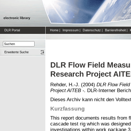
DLR Portal
Home
|
Impressum
|
Datenschutz
|
Barrierefreiheit
|
Erweiterte Suche
DLR Flow Field Measu
Research Project AITE
Rehder, H.-J.
(2004)
DLR Flow Field
Project AITEB -.
DLR-Interner Bericht
Dieses Archiv kann nicht den Volltext
Kurzfassung
This report documents results from 
cascade test rig which was designed 
investigations within work package 3