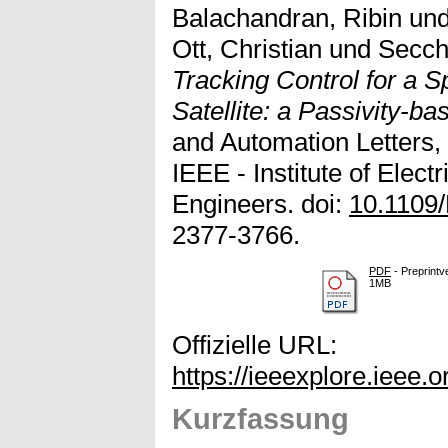
Balachandran, Ribin
un
Ott, Christian
und
Secchi
Tracking Control for a 
Satellite: a Passivity-ba
and Automation Letters, 
IEEE - Institute of Elect
Engineers. doi:
10.1109
2377-3766.
PDF
- Preprintv
1MB
Offizielle URL:
https://ieeexplore.ieee
Kurzfassung