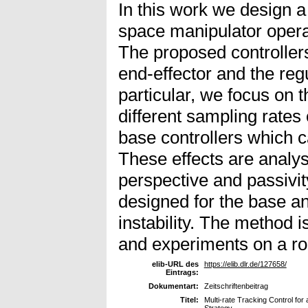
In this work we design a 
space manipulator opera
The proposed controllers
end-effector and the regu
particular, we focus on t
different sampling rates
base controllers which c
These effects are analy
perspective and passivit
designed for the base an
instability. The method i
and experiments on a rob
elib-URL des
https://elib.dlr.de/127658/
Eintrags:
Dokumentart:
Zeitschriftenbeitrag
Titel:
Multi-rate Tracking Control for