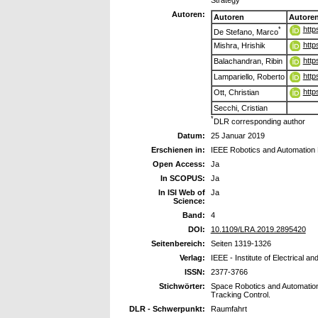
Strategy
Autoren:
Autoren
Autore
http
*
De Stefano, Marco
http
Mishra, Hrishik
http
Balachandran, Ribin
http
Lampariello, Roberto
http
Ott, Christian
Secchi, Cristian
*
DLR corresponding author
Datum:
25 Januar 2019
Erschienen in:
IEEE Robotics and Automation 
Open Access:
Ja
In SCOPUS:
Ja
In ISI Web of
Ja
Science:
Band:
4
DOI:
10.1109/LRA.2019.2895420
Seitenbereich:
Seiten 1319-1326
Verlag:
IEEE - Institute of Electrical a
ISSN:
2377-3766
Stichwörter:
Space Robotics and Automation
Tracking Control.
DLR - Schwerpunkt:
Raumfahrt