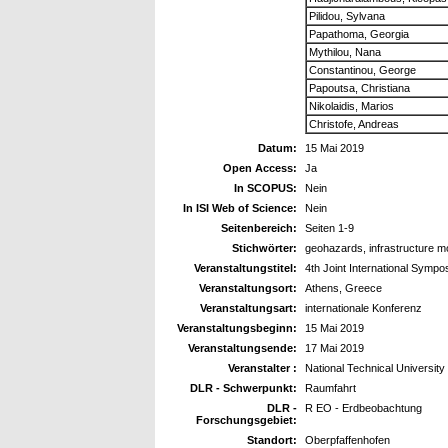
Pilidou, Sylvana
Papathoma, Georgia
Mythilou, Nana
Constantinou, George
Papoutsa, Christiana
Nikolaidis, Marios
Christofe, Andreas
Datum:
15 Mai 2019
Open Access:
Ja
In SCOPUS:
Nein
In ISI Web of Science:
Nein
Seitenbereich:
Seiten 1-9
Stichwörter:
geohazards, infrastructure 
Veranstaltungstitel:
4th Joint International Symp
Veranstaltungsort:
Athens, Greece
Veranstaltungsart:
internationale Konferenz
Veranstaltungsbeginn:
15 Mai 2019
Veranstaltungsende:
17 Mai 2019
Veranstalter :
National Technical University
DLR - Schwerpunkt:
Raumfahrt
DLR -
R EO - Erdbeobachtung
Forschungsgebiet:
Standort:
Oberpfaffenhofen