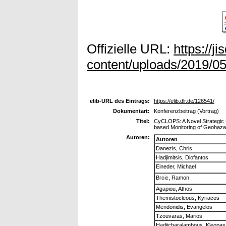
Offizielle URL:
https://j
content/uploads/2019/05
elib-URL des Eintrags:
https://elib.dlr.de/126541/
Dokumentart:
Konferenzbeitrag (Vortrag)
Titel:
CyCLOPS: A Novel Strategic R
based Monitoring of Geohaza
Autoren:
Autoren
Danezis, Chris
Hadjimitsis, Diofantos
Eineder, Michael
Brcic, Ramon
Agapiou, Athos
Themistocleous, Kyriacos
Mendonidis, Evangelos
Tzouvaras, Marios
Hadjicharalambous, Kleopas