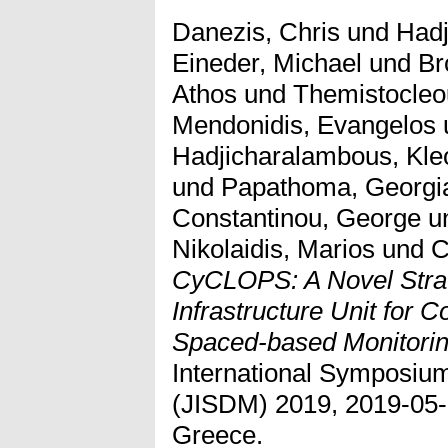
Danezis, Chris
und
Hadj
Eineder, Michael
und
Br
Athos
und
Themistocleo
Mendonidis, Evangelos
Hadjicharalambous, Kle
und
Papathoma, Georgi
Constantinou, George
u
Nikolaidis, Marios
und
C
CyCLOPS: A Novel Stra
Infrastructure Unit for 
Spaced-based Monitorin
International Symposiu
(JISDM) 2019, 2019-05-
Greece.