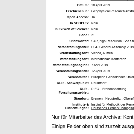
Datum:
10 April 2019
Erschienen in:
Geophysical Research Abstr
Open Access:
Ja
In SCOPUS:
Nein
In ISI Web of Science:
Nein
Band:
21
Stichwörter:
SAR, high Resolution, Sea St
Veranstaltungstitel:
EGU General Assembly 2019
Veranstaltungsort:
Vienna, Austria
Veranstaltungsart:
internationale Konferenz
Veranstaltungsbeginn:
7 April 2019
Veranstaltungsende:
12 April 2019
Veranstalter :
European Geosciences Unio
DLR - Schwerpunkt:
Raumfahrt
DLR -
R EO - Erdbeobachtung
Forschungsgebiet:
Standort:
Bremen , Neustrelitz , Oberp
Institute &
Institut für Methodik der Fe
Einrichtungen:
Deutsches Fernerkundungsd
Nur für Mitarbeiter des Archivs:
Kont
Einige Felder oben sind zurzeit ausg