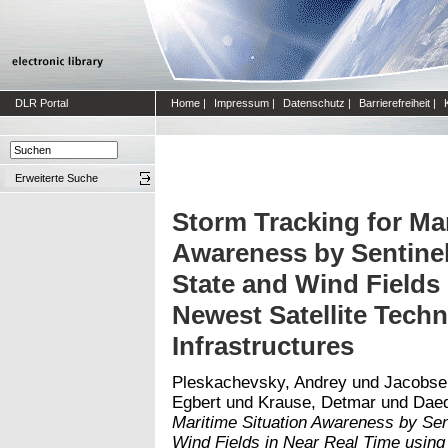
DLR Portal
Home
|
Impressum
|
Datenschutz
|
Barrierefreiheit
|
Erweiterte Suche
Storm Tracking for Mar
Awareness by Sentinel
State and Wind Fields
Newest Satellite Tech
Infrastructures
Pleskachevsky, Andrey
und
Jacobse
Egbert
und
Krause, Detmar
und
Daed
Maritime Situation Awareness by Sen
Wind Fields in Near Real Time using