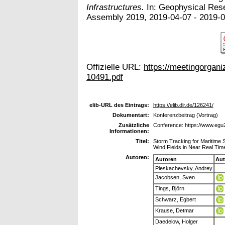
Infrastructures.
In: Geophysical Res
Assembly 2019, 2019-04-07 - 2019-04
Offizielle URL:
https://meetingorga
10491.pdf
elib-URL des Eintrags:
https://elib.dlr.de/126241/
Dokumentart:
Konferenzbeitrag (Vortrag)
Zusätzliche
Conference: https://www.egu20
Informationen:
Titel:
Storm Tracking for Maritime 
Wind Fields in Near Real Tim
Autoren:
Autoren
Aut
Pleskachevsky, Andrey
Jacobsen, Sven
Tings, Björn
Schwarz, Egbert
Krause, Detmar
Daedelow, Holger