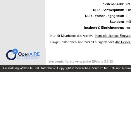
Seitenanzahl:
69
DLR - Schwerpunkt:
Luf
DLR - Forschungsgebiet:
L T
Standort:
Kö
Institute & Einrichtungen:
Ins
Nur für Mitarbeiter des Archivs:
Kontrollseite des Eintrag
Einige Felder oben sind zurzeit ausgeblendet:
Alle Felder
electronic library verwendet
EPrints 3.3.12
Gestaltung Webseite und Datenbank: Copyright © Deutsches Zentrum für Luft- und Raumfa