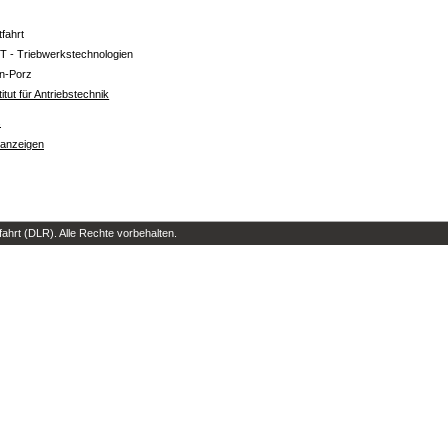
tfahrt
T - Triebwerkstechnologien
ln-Porz
titut für Antriebstechnik
s
 anzeigen
hrt (DLR). Alle Rechte vorbehalten.