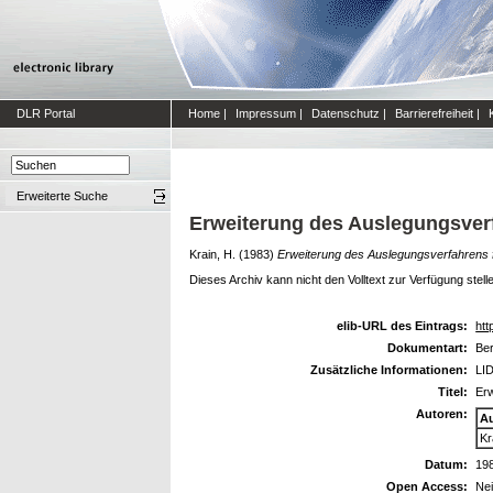
DLR Portal
Home
|
Impressum
|
Datenschutz
|
Barrierefreiheit
|
Erweiterte Suche
Erweiterung des Auslegungsver
Krain, H.
(1983)
Erweiterung des Auslegungsverfahrens 
Dieses Archiv kann nicht den Volltext zur Verfügung stell
elib-URL des Eintrags:
htt
Dokumentart:
Ber
Zusätzliche Informationen:
LID
Titel:
Erw
Autoren:
A
Kr
Datum:
19
Open Access:
Ne