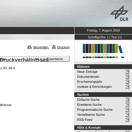
Freitag, 7. August 2026
Schriftgröße:
[-]
Text
[+]
Versenden
Drucken
Druckverhältnisses
Blättern
1-83. 69 S.
Neue Einträge
Dokumentenart
Erscheinungsjahr
Institute & Einrichtungen
Suchen
Einfache Suche
Erweiterte Suche
ltnisses
Programmatische Suche
Vordefinierte Suche
RSS-Feed
Hilfe & Kontakt