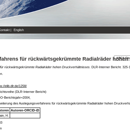
Kontakt
|
English
fahrens für rückwärtsgekrümmte Radialräder hohen 
für rückwärtsgekrümmte Radialräder hohen Druckverhältnisses.
DLR-Interner Bericht. 325-1
en.
ps://elib.dlr.de/1258/
ichtsreihe (DLR-Interner Bericht)
O-Berichtsjahr=2004,
eiterung des Auslegungsverfahrens für rückwärtsgekrümmte Radialräder hohen Druckverhä
utoren
Autoren-ORCID-iD
ain, H.
83
in