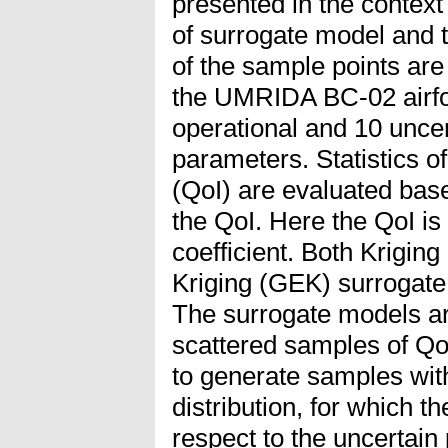
presented in the context
of surrogate model and 
of the sample points are
the UMRIDA BC-02 airfoi
operational and 10 unce
parameters. Statistics of
(QoI) are evaluated bas
the QoI. Here the QoI is l
coefficient. Both Krigin
Kriging (GEK) surrogate
The surrogate models a
scattered samples of Qo
to generate samples wit
distribution, for which t
respect to the uncertai