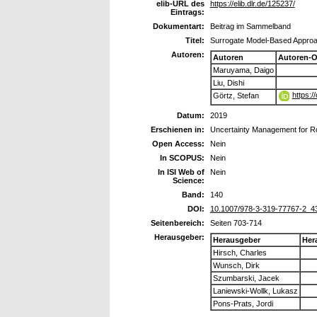
elib-URL des
https://elib.dlr.de/125237/
Eintrags:
Dokumentart:
Beitrag im Sammelband
Titel:
Surrogate Model-Based Approac
Autoren:
Autoren
Autoren-O
Maruyama, Daigo
Liu, Dishi
https:
Görtz, Stefan
Datum:
2019
Erschienen in:
Uncertainty Management for Rob
Open Access:
Nein
In SCOPUS:
Nein
In ISI Web of
Nein
Science:
Band:
140
DOI:
10.1007/978-3-319-77767-2_4
Seitenbereich:
Seiten 703-714
Herausgeber:
Herausgeber
Her
Hirsch, Charles
Wunsch, Dirk
Szumbarski, Jacek
Laniewski-Wollk, Lukasz
Pons-Prats, Jordi