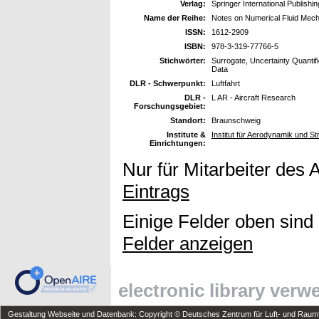
Verlag:
Springer International Publishi
Name der Reihe:
Notes on Numerical Fluid Mecha
ISSN:
1612-2909
ISBN:
978-3-319-77766-5
Stichwörter:
Surrogate, Uncertainty Quantif
Data
DLR - Schwerpunkt:
Luftfahrt
DLR -
L AR - Aircraft Research
Forschungsgebiet:
Standort:
Braunschweig
Institute &
Institut für Aerodynamik und 
Einrichtungen:
Nur für Mitarbeiter des 
Eintrags
Einige Felder oben sind
Felder anzeigen
electronic library ver
Gestaltung Webseite und Datenbank: Copyright © Deutsches Zentrum für Luft- und Raumfa