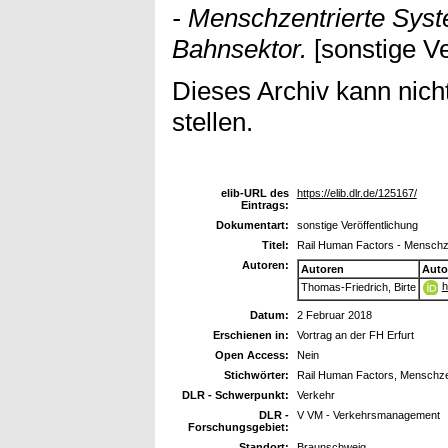
- Menschzentrierte Sys
Bahnsektor.
[sonstige Ve
Dieses Archiv kann nicht
stellen.
elib-URL des
https://elib.dlr.de/125167/
Eintrags:
Dokumentart:
sonstige Veröffentlichung
Titel:
Rail Human Factors - Menschz
Autoren:
Autoren
Auto
h
Thomas-Friedrich, Birte
Datum:
2 Februar 2018
Erschienen in:
Vortrag an der FH Erfurt
Open Access:
Nein
Stichwörter:
Rail Human Factors, Menschze
DLR - Schwerpunkt:
Verkehr
DLR -
V VM - Verkehrsmanagement
Forschungsgebiet:
Standort:
Braunschweig