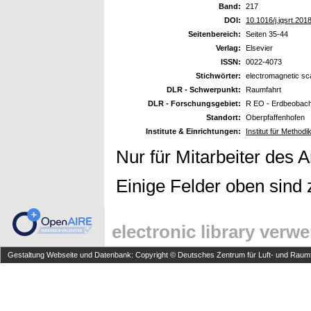
Band:
217
DOI:
10.1016/j.jqsrt.201
Seitenbereich:
Seiten 35-44
Verlag:
Elsevier
ISSN:
0022-4073
Stichwörter:
electromagnetic sc
DLR - Schwerpunkt:
Raumfahrt
DLR - Forschungsgebiet:
R EO - Erdbeobac
Standort:
Oberpfaffenhofen
Institute & Einrichtungen:
Institut für Metho
Nur für Mitarbeiter des 
Einige Felder oben sind 
electronic library verw
Gestaltung Webseite und Datenbank: Copyright © Deutsches Zentrum für Luft- und Raumfa