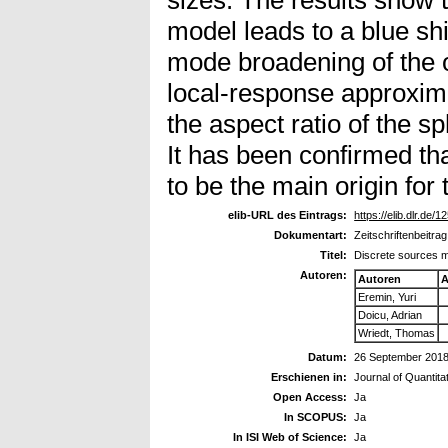
model leads to a blue s
mode broadening of the o
local-response approxim
the aspect ratio of the 
It has been confirmed th
to be the main origin for t
elib-URL des Eintrags:
https://elib.dlr.de/1
Dokumentart:
Zeitschriftenbeitrag
Titel:
Discrete sources me
Autoren:
Autoren
A
Eremin, Yuri
Doicu, Adrian
Wriedt, Thomas
Datum:
26 September 201
Erschienen in:
Journal of Quantit
Open Access:
Ja
In SCOPUS:
Ja
In ISI Web of Science:
Ja