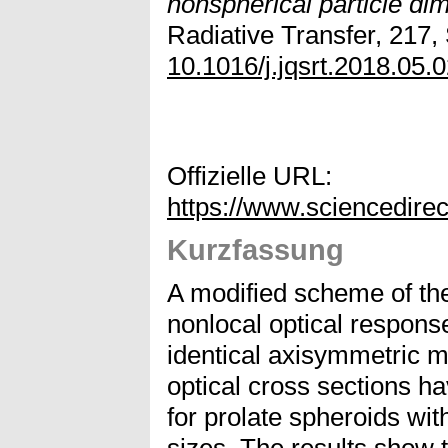
nonspherical particle dim
Radiative Transfer, 217, 
10.1016/j.jqsrt.2018.05.
Offizielle URL:
https://www.sciencedire
Kurzfassung
A modified scheme of th
nonlocal optical respons
identical axisymmetric m
optical cross sections 
for prolate spheroids with
sizes. The results show 