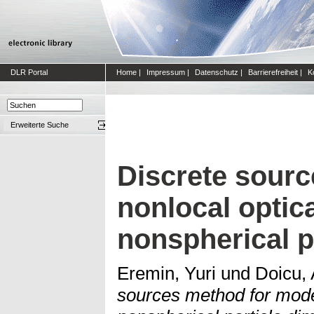
DLR Portal
Home
|
Impressum
|
Datenschutz
|
Barrierefreiheit
|
K
Erweiterte Suche
Discrete sourc
nonlocal optic
nonspherical p
Eremin, Yuri
und
Doicu, 
sources method for model