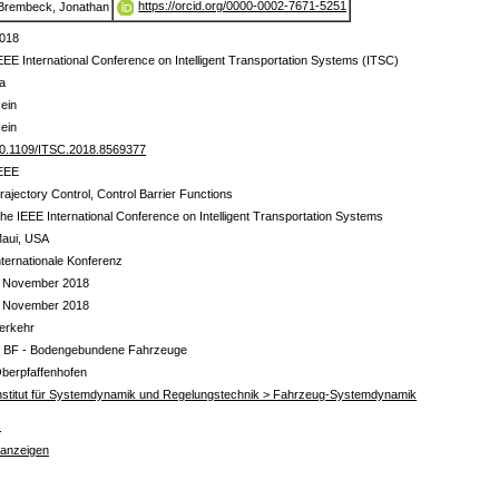
https://orcid.org/0000-0002-7671-5251
Brembeck, Jonathan
018
EEE International Conference on Intelligent Transportation Systems (ITSC)
a
ein
ein
0.1109/ITSC.2018.8569377
EEE
rajectory Control, Control Barrier Functions
he IEEE International Conference on Intelligent Transportation Systems
aui, USA
nternationale Konferenz
 November 2018
 November 2018
erkehr
 BF - Bodengebundene Fahrzeuge
berpfaffenhofen
nstitut für Systemdynamik und Regelungstechnik > Fahrzeug-Systemdynamik
s
 anzeigen