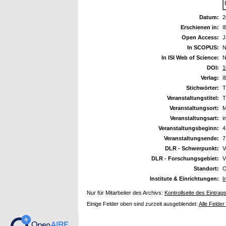
Datum:
2
Erschienen in:
I
Open Access:
J
In SCOPUS:
N
In ISI Web of Science:
N
DOI:
1
Verlag:
I
Stichwörter:
T
Veranstaltungstitel:
T
Veranstaltungsort:
M
Veranstaltungsart:
i
Veranstaltungsbeginn:
4
Veranstaltungsende:
7
DLR - Schwerpunkt:
V
DLR - Forschungsgebiet:
V
Standort:
O
Institute & Einrichtungen:
I
Nur für Mitarbeiter des Archivs:
Kontrollseite des Eintrag
Einige Felder oben sind zurzeit ausgeblendet:
Alle Felder