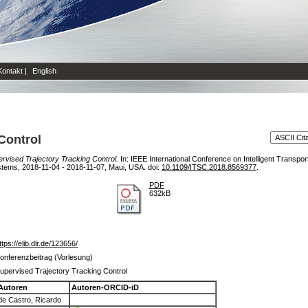
Kontakt
|
English
Control
rvised Trajectory Tracking Control.
In: IEEE International Conference on Intelligent Transp
ystems, 2018-11-04 - 2018-11-07, Maui, USA. doi:
10.1109/ITSC.2018.8569377
.
PDF
632kB
ttps://elib.dlr.de/123656/
onferenzbeitrag (Vorlesung)
upervised Trajectory Tracking Control
Autoren
Autoren-ORCID-iD
de Castro, Ricardo