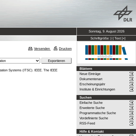
Sonntag, 9. August 2026
Schriftgröße:
[-]
Text
[+]
Versenden
Drucken
Blättern
ortation Systems (ITSC). IEEE. The IEEE
Neue Einträge
Dokumentenart
Erscheinungsjahr
Institute & Einrichtungen
Suchen
Einfache Suche
Erweiterte Suche
Programmatische Suche
Vordefinierte Suche
RSS-Feed
Hilfe & Kontakt