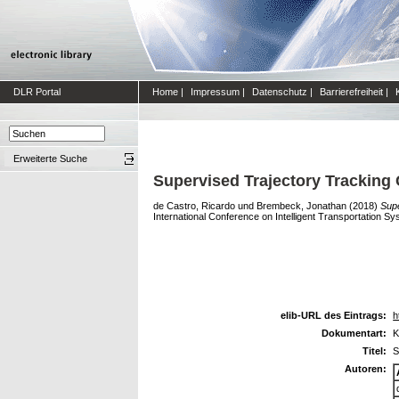
DLR Portal
Home
|
Impressum
|
Datenschutz
|
Barrierefreiheit
|
Erweiterte Suche
Supervised Trajectory Tracking 
de Castro, Ricardo
und
Brembeck, Jonathan
(2018)
Supe
International Conference on Intelligent Transportation S
elib-URL des Eintrags:
h
Dokumentart:
K
Titel:
S
Autoren: