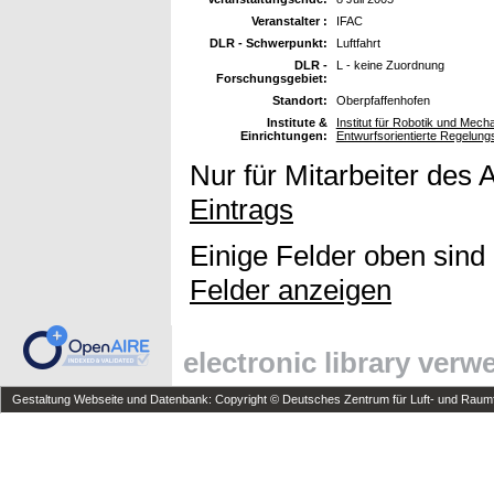
Veranstalter :
IFAC
DLR - Schwerpunkt:
Luftfahrt
DLR -
L - keine Zuordnung
Forschungsgebiet:
Standort:
Oberpfaffenhofen
Institute &
Institut für Robotik und Mec
Einrichtungen:
Entwurfsorientierte Regelung
Nur für Mitarbeiter des 
Eintrags
Einige Felder oben sind
Felder anzeigen
electronic library ver
Gestaltung Webseite und Datenbank: Copyright © Deutsches Zentrum für Luft- und Raumfa