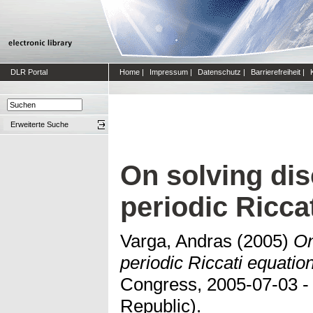
DLR Portal
Home
|
Impressum
|
Datenschutz
|
Barrierefreiheit
|
Erweiterte Suche
On solving dis
periodic Ricca
Varga, Andras
(2005)
On
periodic Riccati equatio
Congress, 2005-07-03 -
Republic).