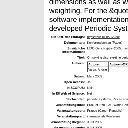
dimensions as well as wi
weighting. For the &quot
software implementation 
developed Periodic Sys
elib-URL des Eintrags:
https://elib.dlr.de/12280/
Dokumentart:
Konferenzbeitrag (Paper)
Zusätzliche
LIDO-Berichtsjahr=2005, mo
Informationen:
Titel:
On solving discrete-time peri
Autoren:
Autoren
Autoren-OR
Varga, Andras
Datum:
März 2005
Open Access:
Ja
In SCOPUS:
Nein
In ISI Web of Science:
Nein
Stichwörter:
periodic systems, Riccati eq
Veranstaltungstitel:
Proc. of 16th IFAC World Co
Veranstaltungsort:
Prague (Czech Republic)
Veranstaltungsart:
internationale Konferenz
Veranstaltungsbeginn:
3 Juli 2005
Veranstaltungsende:
8 Juli 2005