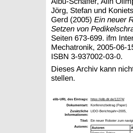
Albu-Schäffer, Alin Olim
Jörg, Stefan
und
Koniet
Gerd
(2005)
Ein neuer 
Setzen von Pedikelschr
Seiten 673-699. ifm Inte
Mechatronik, 2005-06-1
ISBN 3-937002-03-0.
Dieses Archiv kann nicht
stellen.
elib-URL des Eintrags:
https://elib.dlr.de/12274/
Dokumentart:
Konferenzbeitrag (Paper)
Zusätzliche
LIDO-Berichtsjahr=2005,
Informationen:
Titel:
Ein neuer Roboter zum navig
Autoren:
Autoren
A
Ortmaier, Tobias