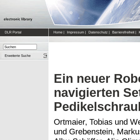
DLR Portal
Home
|
Impressum
|
Datenschutz
|
Barrierefreiheit
|
Erweiterte Suche
Ein neuer Rob
navigierten Se
Pedikelschrau
Ortmaier, Tobias
und
We
und
Grebenstein, Marku