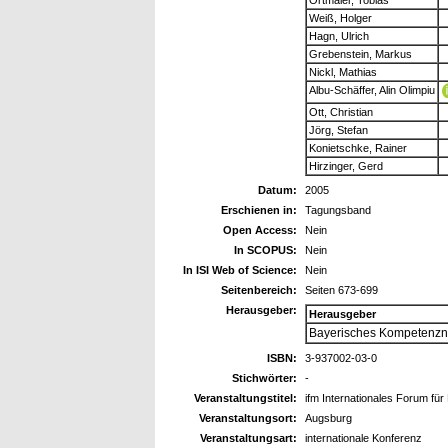
Weiß, Holger
Hagn, Ulrich
Grebenstein, Markus
Nickl, Mathias
Albu-Schäffer, Alin Olimpiu
Ott, Christian
Jörg, Stefan
Konietschke, Rainer
Hirzinger, Gerd
Datum:
2005
Erschienen in:
Tagungsband
Open Access:
Nein
In SCOPUS:
Nein
In ISI Web of Science:
Nein
Seitenbereich:
Seiten 673-699
Herausgeber:
Herausgeber
Bayerisches Kompetenzne
ISBN:
3-937002-03-0
Stichwörter:
-
Veranstaltungstitel:
ifm Internationales Forum für
Veranstaltungsort:
Augsburg
Veranstaltungsart:
internationale Konferenz