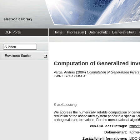
DLR Portal
Home
|
Impressum
|
Datenschutz
|
Barrierefreiheit
|
Erweiterte Suche
Computation of Generalized Inv
Varga, Andras
(2004)
Computation of Generalized Invers
ISBN 0-7803-8683-3.
Kurzfassung
We address the numerically reliable computation of gener
reduction of the associated system pencil to a special K
orthogonal transformations. For the computational algorit
elib-URL des Eintrags:
https:/
Dokumentart:
Konfer
Zusätzliche Informationen:
LIDO-B