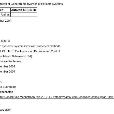
ation of Generalized Inverses of Periodic Systems
ren
Autoren-ORCID-iD
, Andras
ber 2004
-8683-3
ic systems, system inversion, numerical methods
of 43rd IEEE Conference on Decision and Control
se Island, Bahamas (USA)
ationale Konferenz
zember 2004
zember 2004
rt
ine Zuordnung
affenhofen
ut für Robotik und Mechatronik (bis 2012) > Systemdynamik und Regelungstechnik (war Entwu
s
 anzeigen