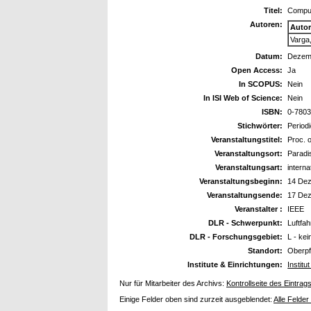
Titel:
Comput
Autoren:
Auto
Varga
Datum:
Dezem
Open Access:
Ja
In SCOPUS:
Nein
In ISI Web of Science:
Nein
ISBN:
0-7803
Stichwörter:
Period
Veranstaltungstitel:
Proc. 
Veranstaltungsort:
Paradi
Veranstaltungsart:
intern
Veranstaltungsbeginn:
14 De
Veranstaltungsende:
17 De
Veranstalter :
IEEE
DLR - Schwerpunkt:
Luftfah
DLR - Forschungsgebiet:
L - ke
Standort:
Oberpf
Institute & Einrichtungen:
Instit
Nur für Mitarbeiter des Archivs:
Kontrollseite des Eintrag
Einige Felder oben sind zurzeit ausgeblendet:
Alle Felder