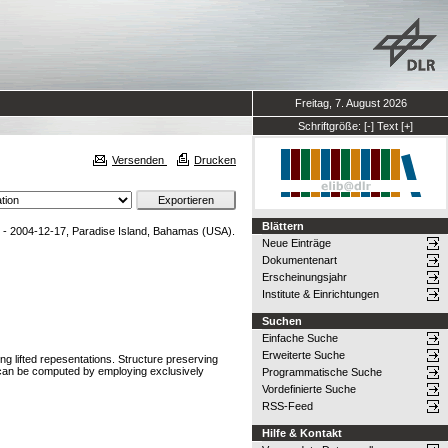
Freitag, 7. August 2026
Schriftgröße:
[-]
Text
[+]
Versenden
Drucken
Blättern
 - 2004-12-17, Paradise Island, Bahamas (USA).
Neue Einträge
Dokumentenart
Erscheinungsjahr
Institute & Einrichtungen
Suchen
Einfache Suche
Erweiterte Suche
g lifted repesentations. Structure preserving
m can be computed by employing exclusively
Programmatische Suche
Vordefinierte Suche
RSS-Feed
Hilfe & Kontakt