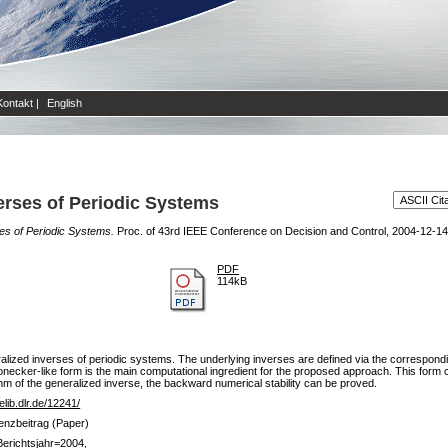
Kontakt
|
English
erses of Periodic Systems
es of Periodic Systems.
Proc. of 43rd IEEE Conference on Decision and Control, 2004-12-14
PDF
114kB
alized inverses of periodic systems. The underlying inverses are defined via the correspondin
ronecker-like form is the main computational ingredient for the proposed approach. This for
hm of the generalized inverse, the backward numerical stability can be proved.
/elib.dlr.de/12241/
enzbeitrag (Paper)
erichtsjahr=2004,