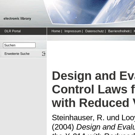
DLR Portal
Home
|
Impressum
|
Datenschutz
|
Barrierefreiheit
|
Erweiterte Suche
Design and Eva
Control Laws f
with Reduced V
Steinhauser, R.
und
Loo
(2004)
Design and Evalu