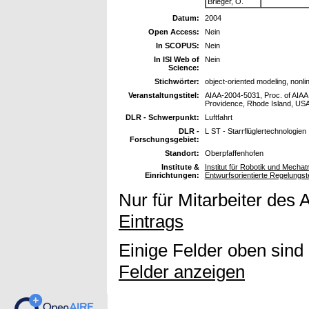
Brieger, O.
Datum:
2004
Open Access:
Nein
In SCOPUS:
Nein
In ISI Web of
Nein
Science:
Stichwörter:
object-oriented modeling, nonlin
Veranstaltungstitel:
AIAA-2004-5031, Proc. of AIAA 
Providence, Rhode Island, USA
DLR - Schwerpunkt:
Luftfahrt
DLR -
L ST - Starrflüglertechnologien
Forschungsgebiet:
Standort:
Oberpfaffenhofen
Institute &
Institut für Robotik und Mech
Einrichtungen:
Entwurfsorientierte Regelungst
Nur für Mitarbeiter des 
Eintrags
Einige Felder oben sind
Felder anzeigen