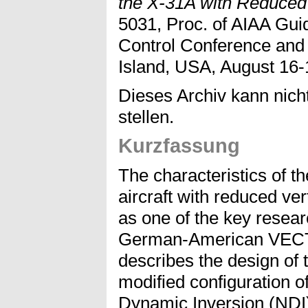
the X-31A with Reduced V
5031, Proc. of AIAA Gui
Control Conference and 
Island, USA, August 16-
Dieses Archiv kann nicht
stellen.
Kurzfassung
The characteristics of t
aircraft with reduced ver
as one of the key resear
German-American VECT
describes the design of th
modified configuration o
Dynamic Inversion (NDI)