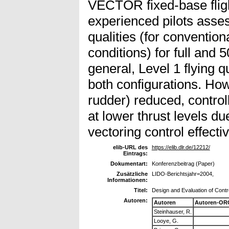
VECTOR fixed-base flight
experienced pilots asse
qualities (for conventiona
conditions) for full and 5
general, Level 1 flying q
both configurations. Howe
rudder) reduced, controll
at lower thrust levels due
vectoring control effect
elib-URL des
https://elib.dlr.de/12212/
Eintrags:
Dokumentart:
Konferenzbeitrag (Paper)
Zusätzliche
LIDO-Berichtsjahr=2004,
Informationen:
Titel:
Design and Evaluation of Contro
Autoren:
Autoren
Autoren-OR
Steinhauser, R.
Looye, G.