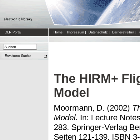
DLR Portal
Home
|
Impressum
|
Datenschutz
|
Barrierefreiheit
|
Erweiterte Suche
The HIRM+ Fli
Model
Moormann, D.
(2002)
T
Model.
In: Lecture Notes
283. Springer-Verlag Be
Seiten 121-139. ISBN 3