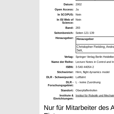
Datum:
2002
Open Access:
Ja
In SCOPUS:
Nein
In ISI Web of
Nein
Science:
Band:
283
Seitenbereich:
Seiten 121-139
Herausgeber:
Herausgeber
Christopher Fielding, Andr
Seli,
Verlag:
Springer-Verlag Berlin Heidelb
Name der Reihe:
Lecture Notes in Control and I
ISBN:
3-540-44054-2
Stichwörter:
Hirm, flight dynamics model
DLR - Schwerpunkt:
Luftfahrt
DLR -
L - keine Zuordnung
Forschungsgebiet:
Standort:
Oberpfaffenhofen
Institute &
Institut für Robotik und Mechat
Einrichtungen:
Nur für Mitarbeiter des 