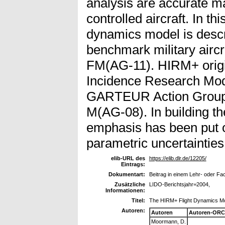
analysis are accurate m
controlled aircraft. In t
dynamics model is descr
benchmark military aircr
FM(AG-11). HIRM+ origi
Incidence Research Mode
GARTEUR Action Group 
M(AG-08). In building t
emphasis has been put on
parametric uncertainties
elib-URL des
https://elib.dlr.de/12205/
Eintrags:
Dokumentart:
Beitrag in einem Lehr- oder F
Zusätzliche
LIDO-Berichtsjahr=2004,
Informationen:
Titel:
The HIRM+ Flight Dynamics M
Autoren:
Autoren
Autoren-ORC
Moormann, D.