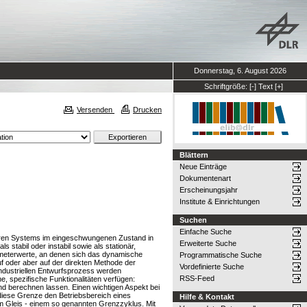
Donnerstag, 6. August 2026
Schriftgröße:
[-]
Text
[+]
Versenden
Drucken
Blättern
Neue Einträge
Dokumentenart
Erscheinungsjahr
Institute & Einrichtungen
Suchen
Einfache Suche
earen Systems im eingeschwungenen Zustand in
Erweiterte Suche
tabil oder instabil sowie als stationär,
rameterwerte, an denen sich das dynamische
Programmatische Suche
uf oder aber auf der direkten Methode der
Vordefinierte Suche
ndustriellen Entwurfsprozess werden
RSS-Feed
, spezifische Funktionalitäten verfügen:
nd berechnen lassen. Einen wichtigen Aspekt bei
 diese Grenze den Betriebsbereich eines
Hilfe & Kontakt
m Gleis - einem so genannten Grenzzyklus. Mit