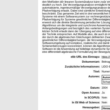
den Methoden der linearen Systemanalyse kann zwar eine 
deutlich zu hoch. Die Verzweigungsanalyse ermöglicht hi
automatisierte, ingenieurmäßige Verzweigungsanalyse d
Pfadverfolgung erlaubt. Dabei sind sämtliche Entwicklu
beschränkt. Das genannte Ziel wird in drei wesentliche
Systeme mit einem Softwaresystem zur rechnergestützt
Pfadverfolgung für Systeme gewöhnlicher Differentialgle
erwesit sich die direkte Bestimmung periodischer Lösung
Algorithmus um die integrierte und synchrone Auswertung 
Anfangsbedingungen und bezüglich des variierten Systemp
letzten Schritt erlaubt dann der Übergang auf eine diff
der Technik entsprechen. Auf Modelle also, die auch im 
der durch die algebraischen Gleichungen definierten Zwa
gewöhnlicher Differentialgleichungen. die Verzweigungs
Softwareumgebung auf komplexe, realistische und damit 
Schienenfahrzeugen konzentriert, können die Algorithm
Software ist die Anwendung auf beliebige dynamische Sy
eine differentiell-algebraische Formulierung der Bewe
elib-URL des Eintrags:
https:/
Dokumentart:
Beitra
Zusätzliche Informationen:
LIDO-B
Titel:
Numeri
Autoren:
Auto
Schup
Datum:
2004
Open Access:
Ja
In SCOPUS:
Nein
In ISI Web of Science:
Nein
Herausgeber:
Hera