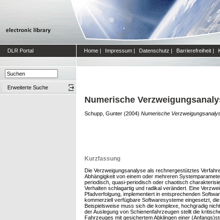
DLR Portal
Home
|
Impressum
|
Datenschutz
|
Barrierefreiheit
|
Erweiterte Suche
Numerische Verzweigungsanaly
Schupp, Gunter
(2004)
Numerische Verzweigungsanalys
Kurzfassung
Die Verzweigungsanalyse als rechnergestütztes Verfahr
Abhängigkeit von einem oder mehreren Systemparametern 
periodisch, quasi-periodisch oder chaotisch charakteri
Verhalten schlagartig und radikal verändert. Eine Verzw
Pfadverfolgung, implementiert in entsprechenden Softw
kommerziell verfügbare Softwaresysteme eingesetzt, die
Beispielsweise muss sich die komplexe, hochgradig nicht
der Auslegung von Schienenfahrzeugen stellt die kritisch
Fahrzeuges mit gesichertem Abklingen einer (Anfangs)s