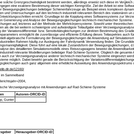
solche Grenzgeschwindigkeit bestimmt werden, allerdings erweist sich diese im Vergleich z
ngegen eine exaktere Bestimmung dieser wichtigen Kenngröße. Ziel der Arbeit ist eine Soft
er Bewegungsgleichungen beliebiger Schienenfahrzeuge als Beispiel eines komplexen dynam
ngen und Untersuchungen auf den technisch-industriell relevanten Bereich des stationären 
n Entwicklungsschritten erreicht: Grundlage ist die Kopplung eines Softwaresystems zur Ver
en Generierung und Analyse der Bewegungsgleichungen technisch-mechanischer Systeme. Er
ichungen auf, letzteres auf der Methode der Mehrkörpersysteme. Sowohl unter theoretischen
en als die bei weiterm schwierigste und aufwändigste Teilaufgabe einer Verzweigungsanalys
der Variationsdifferential- bzw. Sensitivitätsgleichungen zur direkten Bestimmung des Gradi
arameters ermöglicht die zuverlässige und effiziente Erfüllung dieses Teilaspektes auch f
erentiell-algebraische Formulierung der Bewegungsgleichungen die Anwendung auf Simulation
industriellen Rahmen häufig zur Auslegung der Fahrdynamik Verwendung finden. Die Grundidee
ngsmannigfaltigkeit. Diese führt auf eine lokale Zustandsform der Bewegungsgleichungen, d.
analyse des detaillierten Simulationsmodells eines Reisezugwagens beweist die Anwendbarkei
industriell relevante Modellierungen beliebiger Rad-Schiene-Systeme. Obgleich die gesamte
en auch zur Verzweigungsanalyse anderer technisch-mechanischer Systeme eingesetzt werd
steme möglich. Dabei bewirkt gerade die Berücksichtigung der Variationsdifferentialgleic
gungsgleichungen auch ganz allgemein eine erhebliche Ausweitung des Anwendungsspektrums 
/elib.dlr.de/12160/
g im Sammelband
erichtsjahr=2004,
sche Verzweigungsanalyse mit Anwendungen auf Rad-Schiene-Systeme
ren
Autoren-ORCID-iD
p, Gunter
usgeber
Herausgeber-ORCID-iD