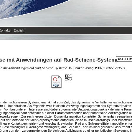
Kontakt
|
English
se mit Anwendungen auf Rad-Schiene-Systeme
e mit Anwendungen auf Rad-Schiene-Systeme.
In: Shaker Verlag. ISBN 3-8322-2935-3.
PDF
2MB
en der nichtlinearen Systemdynamik hat zum Ziel, das dynamische Verhalten eines nichtlin
zu beschreiben. Als Ergebnis wird in einem Verzweigungsdiagramm das Systemverhalten als s
siert. Von besonderem Interesse sind dabei so genannte Verzweigungspunkte - definierte Pa
eigungsanalyse baut entweder auf einer Parametervariation über numerische Zeitintegration a
arewerkzeugen. Zur rechnergestützten Dynamiksimulation kompletter Schienenfahrzeuge im i
 auf der Methode der Mehrkörpersysteme aufbauen. diese müssen allerdings über zusätzliche
lineare Kontaktgeometrie - und -mechanik zwischen Rad und Schiene effizient modellieren u
e Geschwindigkeit (Grenzgeschwindigkeit) dar. Bei einer Fahrt im ideal geraden Gleis trennt
törung von dem zu vermeidenden Bereich des Aufklingens zu einer periodischen Bewegung i