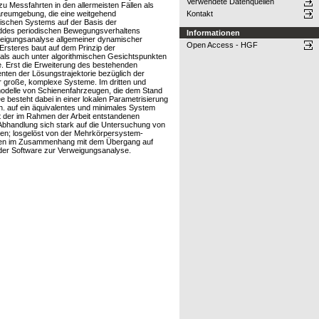
Verwendete Datenquellen
u Messfahrten in den allermeisten Fällen als
wareumgebung, die eine weitgehend
Kontakt
ischen Systems auf der Basis der
un ddes periodischen Bewegungsverhaltens
Informationen
zweigungsanalyse allgemeiner dynamischer
Open Access - HGF
steres baut auf dem Prinzip der
 als auch unter algorithmischen Gesichtspunkten
e. Erst die Erweiterung des bestehenden
enten der Lösungstrajektorie bezüglich der
ür große, komplexe Systeme. Im dritten und
smodelle von Schienenfahrzeugen, die dem Stand
 besteht dabei in einer lokalen Parametrisierung
h. auf ein äquivalentes und minimales System
t der im Rahmen der Arbeit entstandenen
 Abhandlung sich stark auf die Untersuchung von
en; losgelöst von der Mehrkörpersystem-
hungen im Zusammenhang mit dem Übergang auf
der Software zur Verweigungsanalyse.