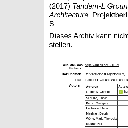
(2017)
Tandem-L Ground
Architecture.
Projektber
S.
Dieses Archiv kann nicht
stellen.
elib-URL des
https://elib.dlr.de/121162/
Eintrags:
Dokumentart:
Berichtsreihe (Projektbericht)
Titel:
Tandem-L Ground Segment Func
Autoren:
Autoren
Autor
ht
Grigorov, Christo
Schulze, Daniel
Balzer, Wolfgang
Lachaise, Marie
Matthias, Dauth
Wörle, Maria Theresia
Maurer, Edith