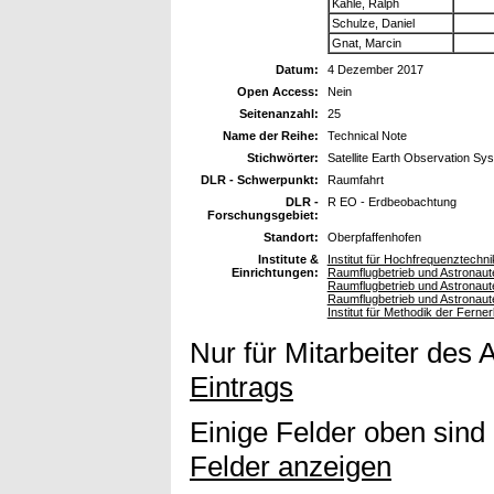
Kahle, Ralph
Schulze, Daniel
Gnat, Marcin
Datum:
4 Dezember 2017
Open Access:
Nein
Seitenanzahl:
25
Name der Reihe:
Technical Note
Stichwörter:
Satellite Earth Observation Sy
DLR - Schwerpunkt:
Raumfahrt
DLR -
R EO - Erdbeobachtung
Forschungsgebiet:
Standort:
Oberpfaffenhofen
Institute &
Institut für Hochfrequenztech
Einrichtungen:
Raumflugbetrieb und Astronaute
Raumflugbetrieb und Astronaut
Raumflugbetrieb und Astronaut
Institut für Methodik der Fern
Nur für Mitarbeiter des 
Eintrags
Einige Felder oben sind
Felder anzeigen