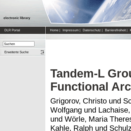
DLR Portal
Home
|
Impressum
|
Datenschutz
|
Barrierefreiheit
|
Erweiterte Suche
Tandem-L Gro
Functional Arc
Grigorov, Christo
und
Sc
Wolfgang
und
Lachaise,
und
Wörle, Maria There
Kahle, Ralph
und
Schulz