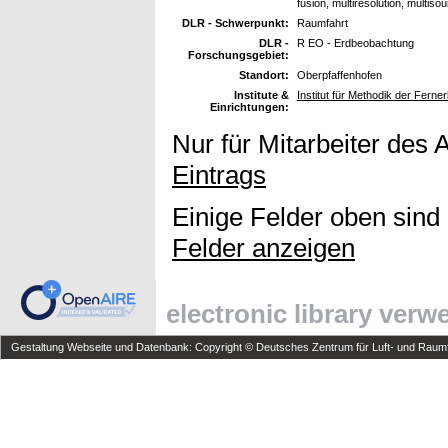
fusion, multiresolution, multiso
DLR - Schwerpunkt:
Raumfahrt
DLR -
R EO - Erdbeobachtung
Forschungsgebiet:
Standort:
Oberpfaffenhofen
Institute &
Institut für Methodik der Fern
Einrichtungen:
Nur für Mitarbeiter des 
Eintrags
Einige Felder oben sind
Felder anzeigen
electronic library ver
Gestaltung Webseite und Datenbank: Copyright © Deutsches Zentrum für Luft- und Raumfa