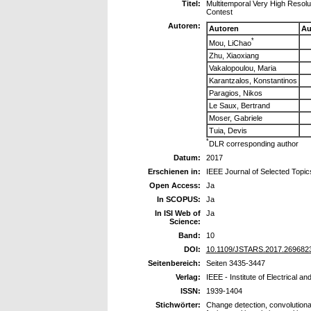
Titel:
Multitemporal Very High Reso
Contest
Autoren:
Autoren
Au
*
Mou, LiChao
Zhu, Xiaoxiang
Vakalopoulou, Maria
Karantzalos, Konstantinos
Paragios, Nikos
Le Saux, Bertrand
Moser, Gabriele
Tuia, Devis
*
DLR corresponding author
Datum:
2017
Erschienen in:
IEEE Journal of Selected Topi
Open Access:
Ja
In SCOPUS:
Ja
In ISI Web of
Ja
Science:
Band:
10
DOI:
10.1109/JSTARS.2017.269682
Seitenbereich:
Seiten 3435-3447
Verlag:
IEEE - Institute of Electrical a
ISSN:
1939-1404
Stichwörter:
Change detection, convolutiona