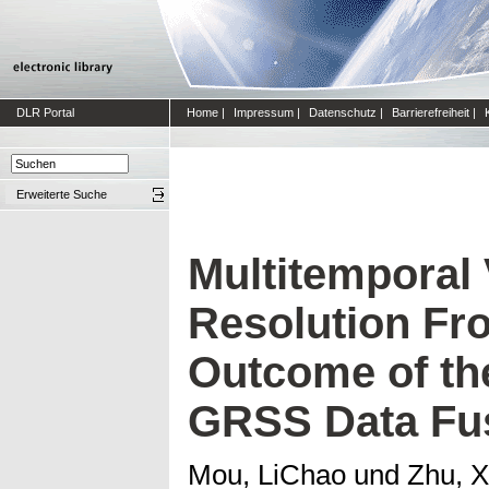
DLR Portal
Home
|
Impressum
|
Datenschutz
|
Barrierefreiheit
|
Erweiterte Suche
Multitemporal
Resolution Fr
Outcome of th
GRSS Data Fus
Mou, LiChao
und
Zhu, X