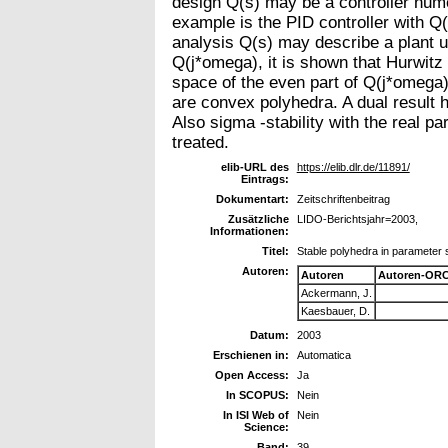
design Q(s) may be a controller num
example is the PID controller with Q
analysis Q(s) may describe a plant un
Q(j*omega), it is shown that Hurwitz 
space of the even part of Q(j*omega)
are convex polyhedra. A dual result h
Also sigma -stability with the real pa
treated.
elib-URL des
https://elib.dlr.de/11891/
Eintrags:
Dokumentart:
Zeitschriftenbeitrag
Zusätzliche
LIDO-Berichtsjahr=2003,
Informationen:
Titel:
Stable polyhedra in parameter
Autoren:
Autoren
Autoren-ORC
Ackermann, J.
Kaesbauer, D.
Datum:
2003
Erschienen in:
Automatica
Open Access:
Ja
In SCOPUS:
Nein
In ISI Web of
Nein
Science:
Band:
39