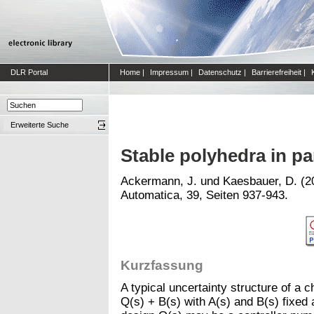
DLR Portal
Home
|
Impressum
|
Datenschutz
|
Barrierefreiheit
|
Erweiterte Suche
Stable polyhedra in p
Ackermann, J.
und
Kaesbauer, D.
(2
Automatica, 39, Seiten 937-943.
Kurzfassung
A typical uncertainty structure of a c
Q(s) + B(s) with A(s) and B(s) fixed 