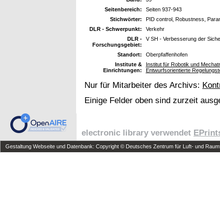
Seitenbereich:
Seiten 937-943
Stichwörter:
PID control, Robustness, Par
DLR - Schwerpunkt:
Verkehr
DLR -
V SH - Verbesserung der Siche
Forschungsgebiet:
Standort:
Oberpfaffenhofen
Institute &
Institut für Robotik und Mech
Einrichtungen:
Entwurfsorientierte Regelungst
Nur für Mitarbeiter des Archivs:
Kont
Einige Felder oben sind zurzeit ausg
electronic library verwendet
EPrint
Gestaltung Webseite und Datenbank: Copyright © Deutsches Zentrum für Luft- und Raumfa